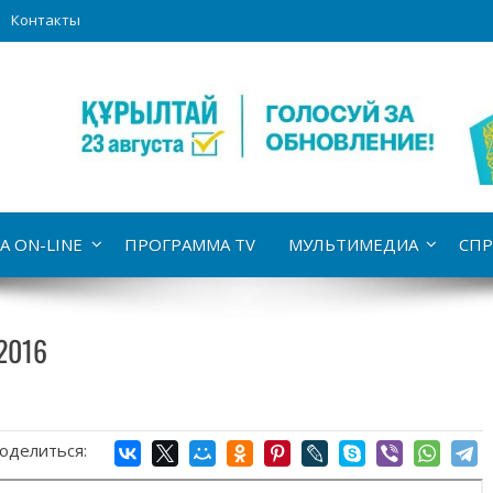
Контакты
А ON-LINE
ПРОГРАММА TV
МУЛЬТИМЕДИА
СПР
2016
оделиться: