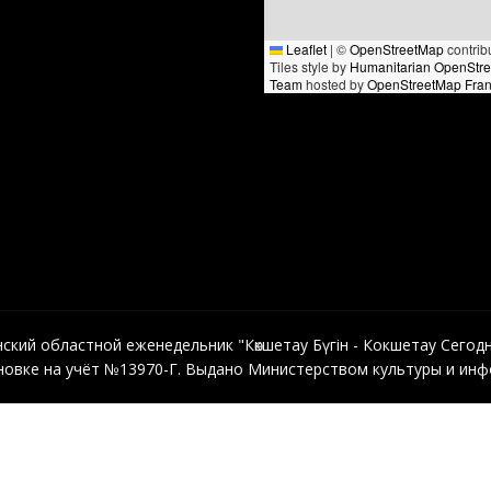
Leaflet
|
©
OpenStreetMap
contrib
Tiles style by
Humanitarian OpenStr
Team
hosted by
OpenStreetMap Fra
кий областной еженедельник "Көкшетау Бүгін - Кокшетау Сегодня"
овке на учёт №13970-Г. Выдано Министерством культуры и инфо