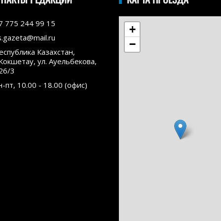
7 775 244 99 15
+
s.gazeta@mail.ru
−
еспублика Казахстан,
.Кокшетау, ул. Ауельбекова,
26/3
н-пт, 10.00 - 18.00 (офис)