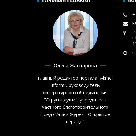
+
k
Р
г
1
п
Олеся Жагпарова
Главный редактор портала "Akmol
Inform", руководитель
литературного объединения
"Струны души", учредитель
частного благотворительного
фонда"Ашык Журек - Открытое
сердце"