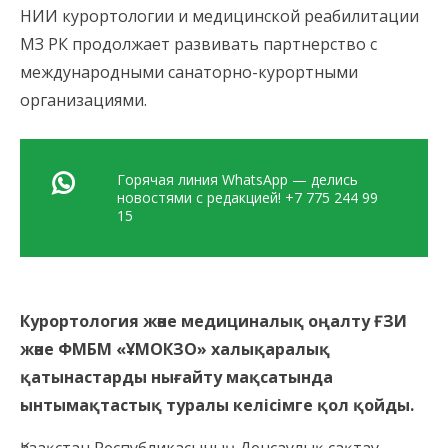
НИИ курортологии и медицинской реабилитации
МЗ РК продолжает развивать партнерство с
международными санаторно-курортными
организациями.
Горячая линия WhatsApp — делись
новостями с редакцией! +7 775 244 99
15
Курортология және медициналық оңалту ҒЗИ
және ФМБМ «ҰМОКЗО» халықаралық
қатынастарды нығайту мақсатында
ынтымақтастық туралы келісімге қол қойды.