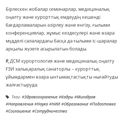
Бірлескен жобалар семинарлар, медициналық
оңалту және курорттық емдеудің кешенді
бағдарламаларын әзірлеу және енгізу, ғылыми
конференциялар, жұмыс кездесулері және өзара
мүдделі салалардағы басқа да ғылыми іс-шаралар
арқылы жүзеге асырылатын болады.
ҚР ДСМ курортология және медициналық оңалту
ҒЗИ халықаралық санаторлы – курорттық
ұйымдармен өзара ынтымақтастықты нығайтуды
жалғастыруда.
Теги: #
Здравоохранение
#
Кадры
#
Минздрав
#
Направления
#
Наука
#
НИИ
#
Образование
#
Подготовка
#
Соглашение
#
Сотрудничество