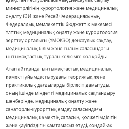
Қазақстан Республикасының Денсаулық сақтау
министрлігінің курортология және медициналық
оңалту ҒЗИ және Ресей Федерациясының
Федералдық мемлекеттік бюджеттік мекемесі
Ұлттық медициналық оңалту және курортология
зерттеу орталығы (ҰМОКЗО) денсаулық сақтау,
медициналық білім және ғылым саласындағы
ынтымақтастық туралы келісімге қол қойды.
Атап айтқанда, ынтымақтастық медициналық
көмекті ұйымдастырудағы теориялық және
практикалық дағдыларды бірлесіп дамытуды,
оның ішінде міндетті медициналық сақтандыру
шеңберінде, медициналық оңалту және
санаторлы-курорттық емдеу саласындағы
медициналық көмектің сапасын, қолжетімділігін
және қауіпсіздігін қамтамасыз етуді, сондай-ақ