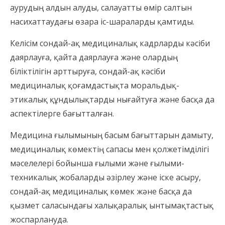
аурудың алдын алуды, салауатты өмір салтын
насихаттаудағы өзара іс-шараларды қамтиды.
Келісім сондай-ақ медициналық кадрларды кәсіби
даярлауға, қайта даярлауға және олардың
біліктілігін арттыруға, сондай-ақ кәсіби
медициналық қоғамдастықта моральдық-
этикалық құндылықтарды нығайтуға және басқа да
аспектілерге бағытталған.
Медицина ғылымының басым бағыттарын дамыту,
медициналық көмектің сапасы мен қолжетімділігі
мәселелері бойынша ғылыми және ғылыми-
техникалық жобаларды әзірлеу және іске асыру,
сондай-ақ медициналық көмек және басқа да
қызмет саласындағы халықаралық ынтымақтастық
жоспарлануда.