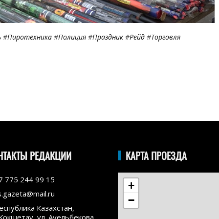
ь
#
Пиротехника
#
Полиция
#
Праздник
#
Рейд
#
Торговля
НТАКТЫ РЕДАКЦИИ
КАРТА ПРОЕЗДА
7 775 244 99 15
+
s.gazeta@mail.ru
−
еспублика Казахстан,
.Кокшетау, ул. Ауельбекова,