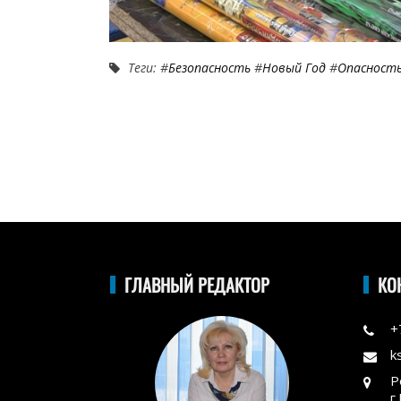
Теги: #
Безопасность
#
Новый Год
#
Опасност
ГЛАВНЫЙ РЕДАКТОР
КО
+
k
Р
г