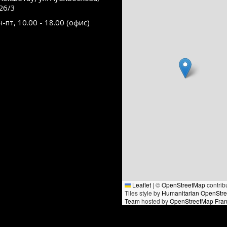
26/3
н-пт, 10.00 - 18.00 (офис)
Leaflet
|
©
OpenStreetMap
contrib
Tiles style by
Humanitarian OpenStr
Team
hosted by
OpenStreetMap Fra