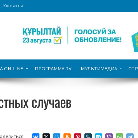
Контакты
А ON-LINE
ПРОГРАММА TV
МУЛЬТИМЕДИА
СПР
стных случаев
оделиться: