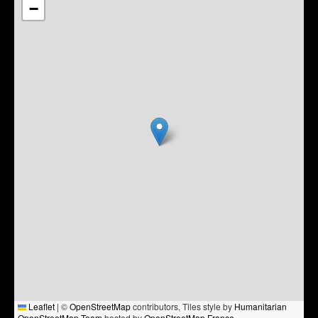
−
Leaflet
|
©
OpenStreetMap
contributors, Tiles style by
Humanitarian
OpenStreetMap Team
hosted by
OpenStreetMap France