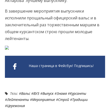
Акпарова лучшему выпускнику.
В завершение мероприятия выпускники
исполнили прощальный офицерский вальс и в
заключительный раз торжественным маршем в
общем курсантском строю прошли молодые
лейтенанты.
Наша страница в Фейсбук! Подпишись!
Теги: #
Вальс
#
ВУЗ
#
Выпуск
#
Знамя
#
Курсанты
#
Лейтенанты
#
Мероприятие
#
Строй
#
Традиции
#
Церемония