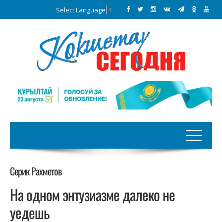
Select Language
▼
Серик Рахметов
На одном энтузиазме далеко не
уедешь