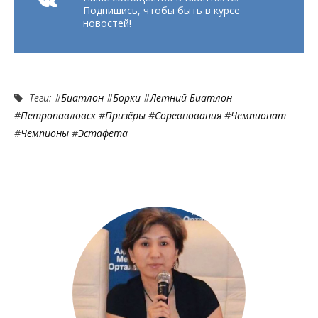
Подпишись, чтобы быть в курсе
новостей!
Теги: #
Биатлон
#
Борки
#
Летний Биатлон
#
Петропавловск
#
Призёры
#
Соревнования
#
Чемпионат
#
Чемпионы
#
Эстафета