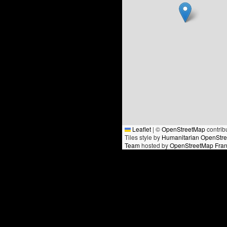
Leaflet
|
©
OpenStreetMap
contrib
Tiles style by
Humanitarian OpenStr
Team
hosted by
OpenStreetMap Fra