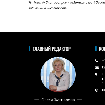
Теги: #
«Охотзоопром»
#
Минэкологии
#
Особи
#
Убытки
#
Численность
ГЛАВНЫЙ РЕДАКТОР
КО
+
k
Р
г
1
п
Олеся Жагпарова