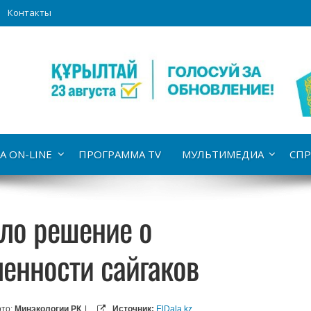
Контакты
А ON-LINE
ПРОГРАММА TV
МУЛЬТИМЕДИА
СПР
ло решение о
енности сайгаков
то:
Минэкологии РК
|
Источник:
ElDala.kz