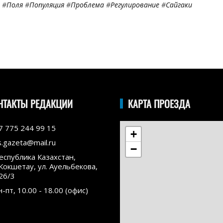
#
Поля
#
Популяция
#
Проблема
#
Регулирование
#
Сайгаки
НТАКТЫ РЕДАКЦИИ
КАРТА ПРОЕЗДА
7 775 244 99 15
+
s.gazeta@mail.ru
−
еспублика Казахстан,
.Кокшетау, ул. Ауельбекова,
26/3
н-пт, 10.00 - 18.00 (офис)