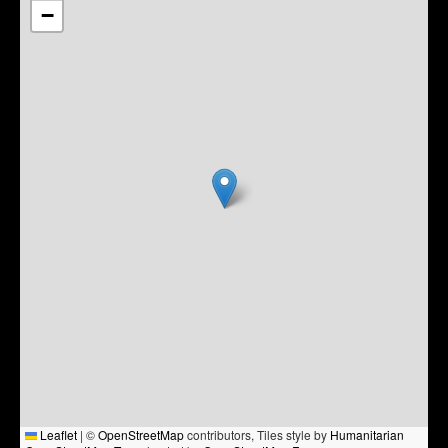
−
Leaflet
|
©
OpenStreetMap
contributors, Tiles style by
Humanitarian