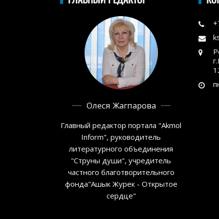
+
k
Р
г
1
п
Олеся Жагпарова
Главный редактор портала "Akmol
Inform", руководитель
литературного объединения
"Струны души", учредитель
частного благотворительного
фонда"Ашык Журек - Открытое
сердце"