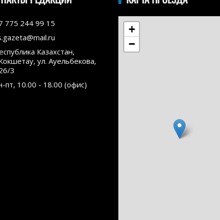
7 775 244 99 15
+
s.gazeta@mail.ru
−
еспублика Казахстан,
.Кокшетау, ул. Ауельбекова,
26/3
н-пт, 10.00 - 18.00 (офис)