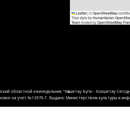
Leaflet
|
©
OpenStreetMap
contrib
Tiles style by
Humanitarian OpenStr
Team
hosted by
OpenStreetMap Fra
кий областной еженедельник "Көкшетау Бүгін - Кокшетау Сегодня"
овке на учёт №13970-Г. Выдано Министерством культуры и инфо