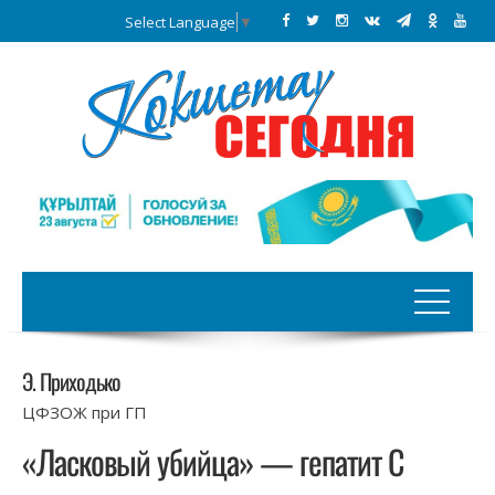
Select Language
▼
Э. Приходько
ЦФЗОЖ при ГП
«Ласковый убийца» — гепатит С