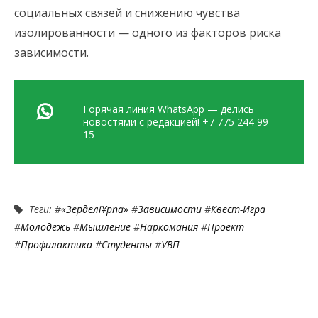
социальных связей и снижению чувства
изолированности — одного из факторов риска
зависимости.
Горячая линия WhatsApp — делись
новостями с редакцией! +7 775 244 99
15
Теги: #
«ЗерделіҰрпақ»
#
Зависимости
#
Квест-Игра
#
Молодежь
#
Мышление
#
Наркомания
#
Проект
#
Профилактика
#
Студенты
#
УВП