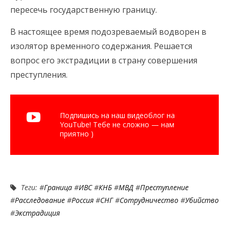
пересечь государственную границу.
В настоящее время подозреваемый водворен в
изолятор временного содержания. Решается
вопрос его экстрадиции в страну совершения
преступления.
Подпишись на наш видеоблог на
YouTube! Тебе не сложно — нам
приятно )
Теги: #
Граница
#
ИВС
#
КНБ
#
МВД
#
Преступление
#
Расследование
#
Россия
#
СНГ
#
Сотрудничество
#
Убийство
#
Экстрадиция