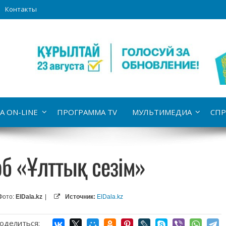
Контакты
А ON-LINE
ПРОГРАММА TV
МУЛЬТИМЕДИА
СПР
б «Ұлттық сезім»
Фото:
ElDala.kz
|
Источник:
ElDala.kz
оделиться: