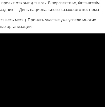
проект открыт для всех. В перспективе,
Ұлттық сезім
аздник — День национального казахского костюма.
я весь месяц. Принять участие уже успели многие
ые организации.