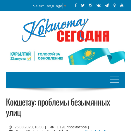
Select Language
▼
Кокшетау: проблемы безымянных
улиц
26.08.2023, 18:30
|
1 191 просмотров
|