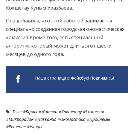
Кокшетау Куным Уразбаева.
Она добавила, что этой работой занимается
специально созданная городская ономастическая
комиссия. Кроме того, есть специальный
алгоритм, который может длиться от шести
месяцев до одного года.
Наша страница в Фейсбук! Подпишись!
Теги: #
Бiрлiк
#
Жители
#
Кокшетау
#
Комиссия
#
Микрорайон
#
Названия
#
Ономастика
#
Проблемы
#
Решение
#
Улицы