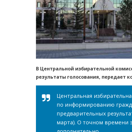
В Центральной избирательной комис
результаты голосования, передает ко
Центральная избирательна
по информированию гражда
предварительных результат
марта). О точном времени
дополнительно