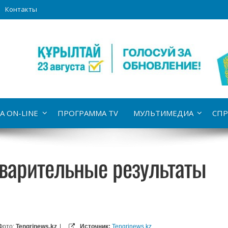
Контакты
А ON-LINE
ПРОГРАММА TV
МУЛЬТИМЕДИА
СПР
дварительные результаты
Фото:
Tengrinews.kz
|
Источник:
Tengrinews.kz