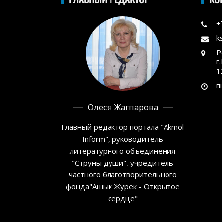
+
k
Р
г
1
п
Олеся Жагпарова
Главный редактор портала "Akmol
Inform", руководитель
литературного объединения
"Струны души", учредитель
частного благотворительного
фонда"Ашык Журек - Открытое
сердце"