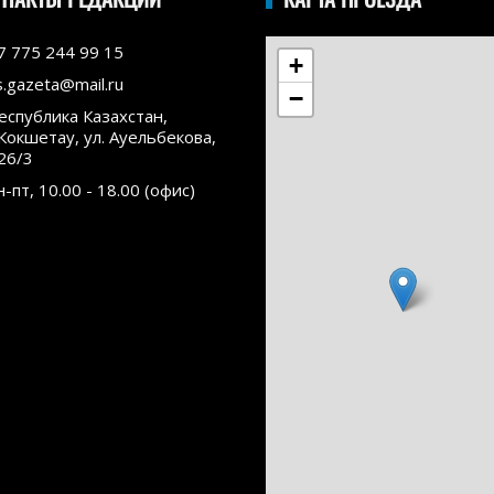
7 775 244 99 15
+
s.gazeta@mail.ru
−
еспублика Казахстан,
.Кокшетау, ул. Ауельбекова,
26/3
н-пт, 10.00 - 18.00 (офис)