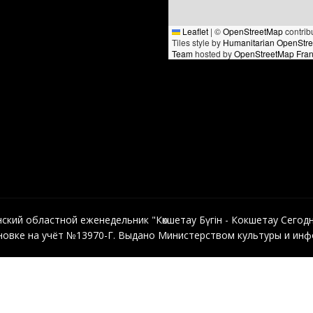
Leaflet
|
©
OpenStreetMap
contrib
Tiles style by
Humanitarian OpenStr
Team
hosted by
OpenStreetMap Fra
кий областной еженедельник "Көкшетау Бүгін - Кокшетау Сегодня"
овке на учёт №13970-Г. Выдано Министерством культуры и инфо