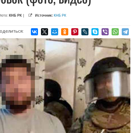
Фото:
КНБ РК
|
Источник:
КНБ РК
оделиться: