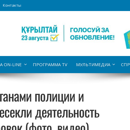
Контакты
А ON-LINE
ПРОГРАММА TV
МУЛЬТИМЕДИА
СПР
ганами полиции и
есекли деятельность
овок (фото, видео)