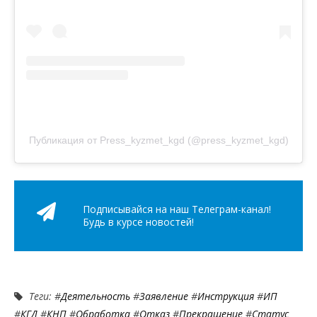
Публикация от Press_kyzmet_kgd (@press_kyzmet_kgd)
Подписывайся на наш Телеграм-канал!
Будь в курсе новостей!
Теги: #
Деятельность
#
Заявление
#
Инструкция
#
ИП
#
КГД
#
КНП
#
Обработка
#
Отказ
#
Прекращение
#
Статус