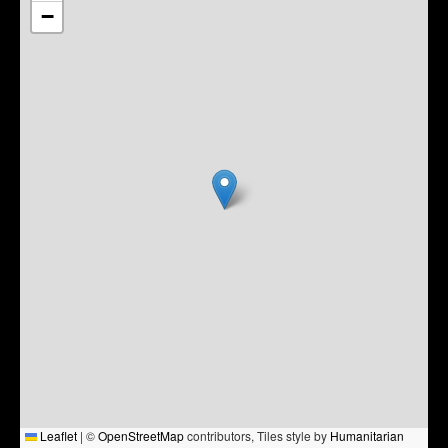
−
Leaflet
|
©
OpenStreetMap
contributors, Tiles style by
Humanitarian