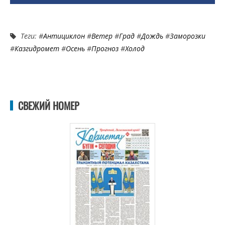
Теги: #
Антициклон
#
Ветер
#
Град
#
Дождь
#
Заморозки
#
Казгидромет
#
Осень
#
Прогноз
#
Холод
СВЕЖИЙ НОМЕР