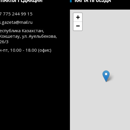
7 775 244 99 15
+
s.gazeta@mail.ru
−
еспублика Казахстан,
.Кокшетау, ул. Ауельбекова,
26/3
н-пт, 10.00 - 18.00 (офис)