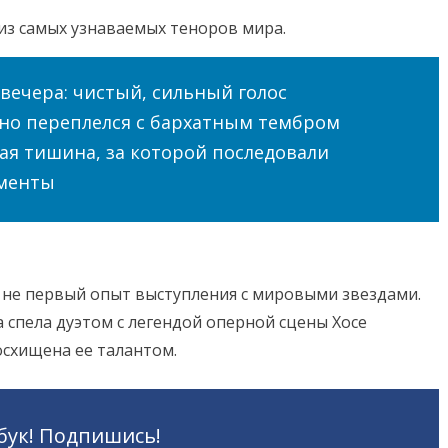
из самых узнаваемых теноров мира.
вечера: чистый, сильный голос
ьно переплелся с бархатным тембром
ная тишина, за которой последовали
менты
 не первый опыт выступления с мировыми звездами.
на спела дуэтом с легендой оперной сцены Хосе
осхищена ее талантом.
бук! Подпишись!