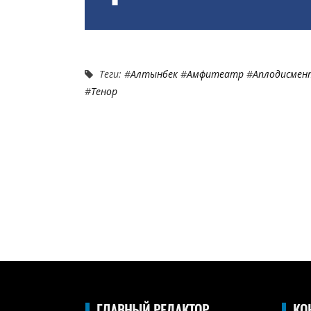
Теги: #
Алтынбек
#
Амфитеатр
#
Аплодисме
#
Тенор
ГЛАВНЫЙ РЕДАКТОР
КО