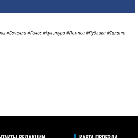
нты
#
Бочелли
#
Голос
#
Культура
#
Помпеи
#
Публика
#
Талант
НТАКТЫ РЕДАКЦИИ
КАРТА ПРОЕЗДА