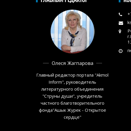
+
k
Р
г
1
п
Олеся Жагпарова
Главный редактор портала "Akmol
Inform", руководитель
литературного объединения
"Струны души", учредитель
частного благотворительного
фонда"Ашык Журек - Открытое
сердце"