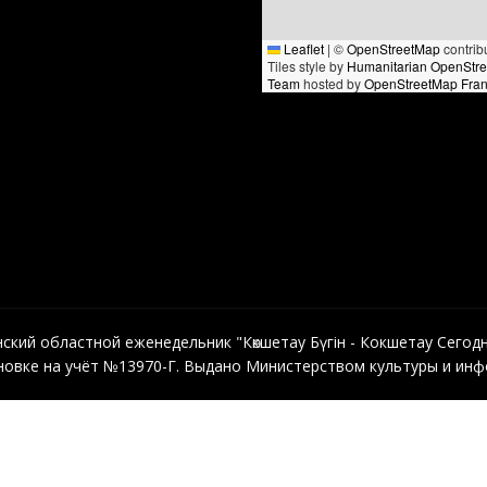
Leaflet
|
©
OpenStreetMap
contrib
Tiles style by
Humanitarian OpenStr
Team
hosted by
OpenStreetMap Fra
кий областной еженедельник "Көкшетау Бүгін - Кокшетау Сегодня"
овке на учёт №13970-Г. Выдано Министерством культуры и инфо