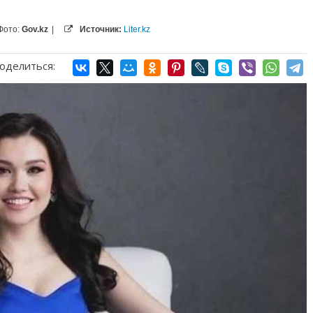
Фото:
Gov.kz
|
Источник:
Liter.kz
оделиться: