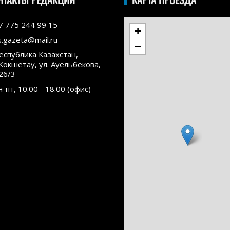
7 775 244 99 15
+
s.gazeta@mail.ru
−
еспублика Казахстан,
.Кокшетау, ул. Ауельбекова,
26/3
н-пт, 10.00 - 18.00 (офис)