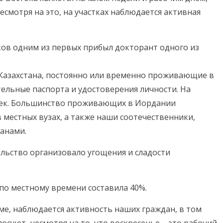
Несмотря на это, на участках наблюдается активная
ков одним из первых прибыл докторант одного из
Казахстана, постоянно или временно проживающие в
ельные паспорта и удостоверения личности. На
век. Большинство проживающих в Иордании
 местных вузах, а также наши соотечественники,
данами.
ольство организовало угощения и сладости
 по местному времени составила 40%.
име, наблюдается активность наших граждан, в том
лосуют, несмотря на то, что воскресенье – это рабочий