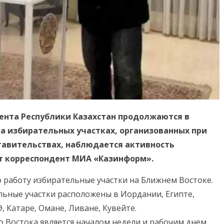
нта Республики Казахстан продолжаются в
На избирательных участках, организованных при
авительствах, наблюдается активность
ет корреспондент МИА «Казинформ».
ю работу избирательные участки на Ближнем Востоке.
льные участки расположены в Иордании, Египте,
, Катаре, Омане, Ливане, Кувейте.
о Востока является началом недели и рабочим днем,