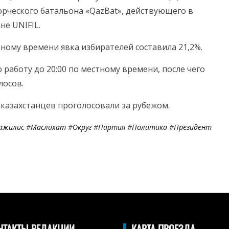
рческого батальона «QazBat», действующего в
не UNIFIL.
тному времени явка избирателей составила 21,2%.
работу до 20:00 по местному времени, после чего
лосов.
 казахстанцев проголосовали за рубежом.
ажилис
#
Маслихат
#
Округ
#
Партия
#
Политика
#
Президент
НТАКТЫ РЕДАКЦИИ
КАРТА ПРОЕЗДА