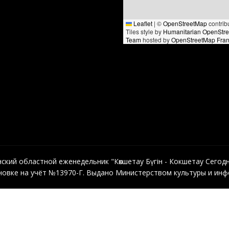
Leaflet
|
©
OpenStreetMap
contrib
Tiles style by
Humanitarian OpenStr
Team
hosted by
OpenStreetMap Fra
кий областной еженедельник "Көкшетау Бүгін - Кокшетау Сегодня"
овке на учёт №13970-Г. Выдано Министерством культуры и инфо