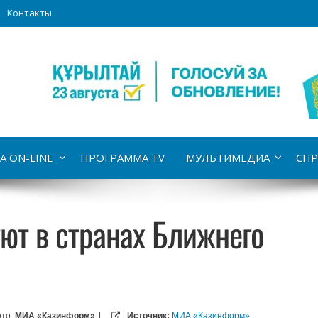
Контакты
А ON-LINE
ПРОГРАММА TV
МУЛЬТИМЕДИА
СПР
ют в странах Ближнего
то:
МИА «Казинформ»
|
Источник:
МИА «Казинформ»