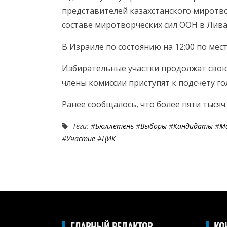
представителей казахстанского миротво
составе миротворческих сил ООН в Лива
В Израиле по состоянию на 12:00 по мес
Избирательные участки продолжат свою 
члены комиссии приступят к подсчету го
Ранее сообщалось, что более пяти тысяч
Теги: #
Бюллетень
#
Выборы
#
Кандидаты
#
М
#
Участие
#
ЦИК
ГЛАВНЫЙ РЕДАКТОР
КО