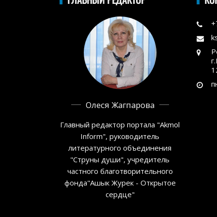
+
k
Р
г
1
п
Олеся Жагпарова
Главный редактор портала "Akmol
Inform", руководитель
литературного объединения
"Струны души", учредитель
частного благотворительного
фонда"Ашык Журек - Открытое
сердце"