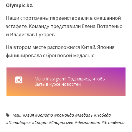
Olympic.kz.
Наши спортсмены первенствовали в смешанной
эстафете. Команду представили Елена Потапенко
и Владислав Сухарев.
На втором месте расположился Китай. Япония
финишировала с бронзовой медалью.
Мы в Instagram! Подпишись, чтобы
быть в курсе новостей!
Теги: #
Азия
#
Золото
#
Команда
#
Медаль
#
Победа
#
Пятиборье
#
Спорт
#
Спортсмен
#
Чемпионат
#
Эстафета