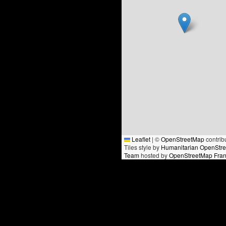
Leaflet
|
©
OpenStreetMap
contrib
Tiles style by
Humanitarian OpenStr
Team
hosted by
OpenStreetMap Fra