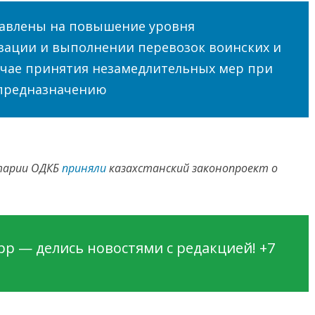
равлены на повышение уровня
зации и выполнении перевозок воинских и
учае принятия незамедлительных мер при
 предназначению
нтарии ОДКБ
приняли
казахстанский законопроект о
p — делись новостями с редакцией! +7