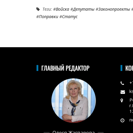
Теги: #
Войска
#
Депутаты
#
Законопроекты
#
Поправки
#
Статус
ГЛАВНЫЙ РЕДАКТОР
КО
+
k
Р
г
1
п
Олеся Жагпарова