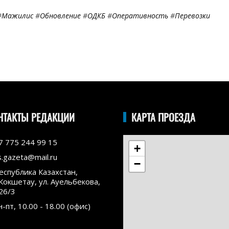
#
Мажилис
#
Обновление
#
ОДКБ
#
Оперативность
#
Перевозки
НТАКТЫ РЕДАКЦИИ
КАРТА ПРОЕЗДА
7 775 244 99 15
+
s.gazeta@mail.ru
−
еспублика Казахстан,
.Кокшетау, ул. Ауельбекова,
26/3
н-пт, 10.00 - 18.00 (офис)