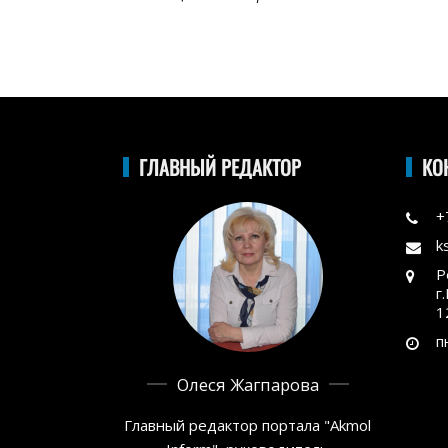
ГЛАВНЫЙ РЕДАКТОР
КО
+
k
Р
г
1
п
Олеся Жагпарова
Главный редактор портала "Akmol