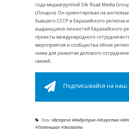
года медиагруппой Silk Road Media Gro
(Лондон). Он ориентирован на англоязы
бывшего СССР и Евразийского региона и
выдающихся личностей Евразийского рег
проекты международного сотрудничества
мероприятия и сообщества обоих регио
ними для развития делового сотрудниче
связей.
Подписывайся на наш Т
Теги: #
Встреча
#
Индустрия
#
Искусства
#
Ит
#
Потенциал
#
Эксперты