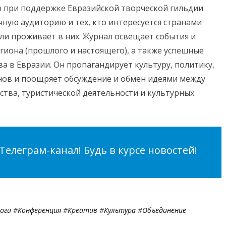
up при поддержке Евразийской творческой гильдии
чную аудиторию и тех, кто интересуется странами
ли проживает в них. Журнал освещает события и
иона (прошлого и настоящего), а также успешные
 в Евразии. Он пропагандирует культуру, политику,
нов и поощряет обсуждение и обмен идеями между
ства, туристической деятельности и культурных
елеграм-канал! Будь в курсе новостей!
оги
#
Конференция
#
Креатив
#
Культура
#
Объединение