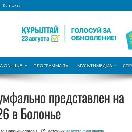
Контакты
А ON-LINE
ПРОГРАММА TV
МУЛЬТИМЕДИА
СПР
иумфально представлен на
26 в Болонье
то:
Союз кинологов
|
Источник:
Казахстанская правда