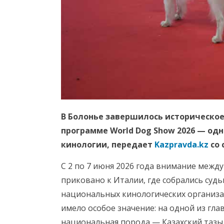
В Болонье завершилось историческое 
программе World Dog Show 2026 — од
кинологии, передает
Kazpravda.kz
со 
С 2 по 7 июня 2026 года внимание межд
приковано к Италии, где собрались судь
национальных кинологических организац
имело особое значение: на одной из гл
национальная порода — Казахский тазы