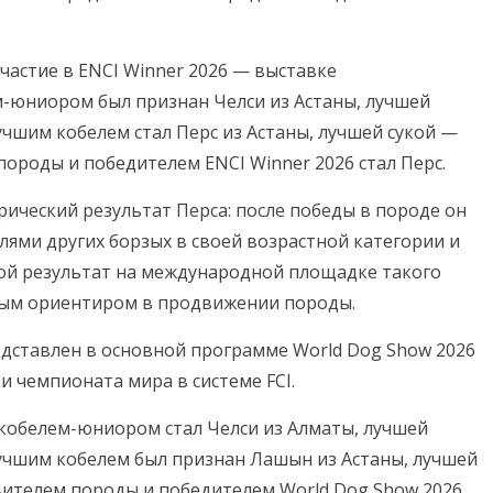
участие в ENCI Winner 2026 — выставке
-юниором был признан Челси из Астаны, лучшей
чшим кобелем стал Перс из Астаны, лучшей сукой —
породы и победителем ENCI Winner 2026 стал Перс.
ический результат Перса: после победы в породе он
ями других борзых в своей возрастной категории и
акой результат на международной площадке такого
вым ориентиром в продвижении породы.
редставлен в основной программе World Dog Show 2026
и чемпионата мира в системе FCI.
 кобелем-юниором стал Челси из Алматы, лучшей
учшим кобелем был признан Лашын из Астаны, лучшей
вителем породы и победителем World Dog Show 2026