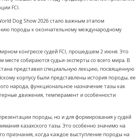
ии FCI.
World Dog Show 2026 стало важным этапом
ению породы к окончательному международному
мирном конгрессе судей FCI, прошедшем 2 июня. Это
 месте собираются судьи-эксперты со всего мира. В
хстана представил специальную лекцию, посвященную
скому корпусу были представлены история породы, ее
кого народа, функциональное назначение тазы как
ктерные движения, темперамент и особенности
презентации породы, но и для формирования у судей
имания казахского тазы. Это особенно значимо на
о признания, когда каждое выступление породы на