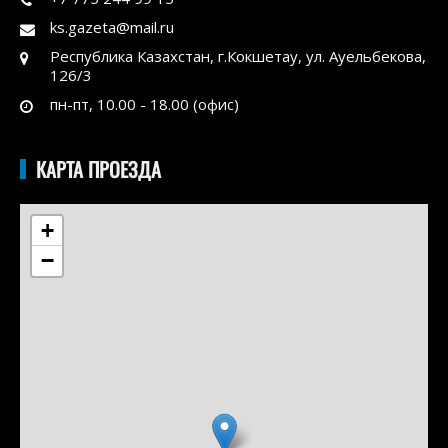
ks.gazeta@mail.ru
Республика Казахстан, г.Кокшетау, ул. Ауельбекова,
126/3
пн-пт, 10.00 - 18.00 (офис)
КАРТА ПРОЕЗДА
+
−