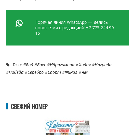
Горячая линия WhatsApp — делись
новостями с редакцией! +7 775 244 99
15
Теги: #
Бой
#
Бокс
#
Ибрагимова
#
Индия
#
Награда
#
Победа
#
Серебро
#
Спорт
#
Финал
#
ЧМ
СВЕЖИЙ НОМЕР