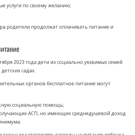
е услуги по своему желанию;
ера родители продолжат оплачивать питание и
питание
тября 2023 года дети из социально уязвимых семей
детских садах.
нительных органов бесплатное питание могут
есную социальную помощь;
 получающих АСП, но имеющих среднедушевой доход
инимума.
 указанным категориям, расходы на питание ребенка