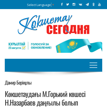
Select Language
▼
Дамир Берікұлы
Көкшетаудағы М.Горький көшесі
Н.Назарбаев даңғылы болып