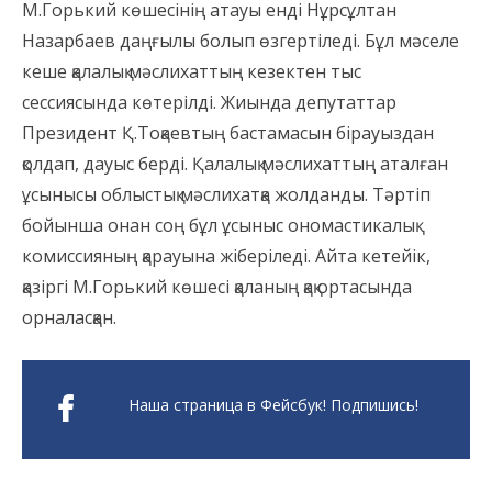
М.Горький көшесінің атауы енді Нұрсұлтан
Назарбаев даңғылы болып өзгертіледі. Бұл мәселе
кеше қалалық мәслихаттың кезектен тыс
сессиясында көтерілді. Жиында депутаттар
Президент Қ.Тоқаевтың бастамасын бірауыздан
қолдап, дауыс берді. Қалалық мәслихаттың аталған
ұсынысы облыстық мәслихатқа жолданды.
Тәртіп
бойынша онан соң бұл ұсыныс ономастикалық
комиссияның қарауына жіберіледі. Айта кетейік,
қазіргі М.Горький көшесі қаланың қақ ортасында
орналасқан.
Наша страница в Фейсбук! Подпишись!