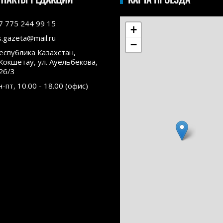
7 775 244 99 15
+
s.gazeta@mail.ru
−
еспублика Казахстан,
.Кокшетау, ул. Ауельбекова,
26/3
н-пт, 10.00 - 18.00 (офис)