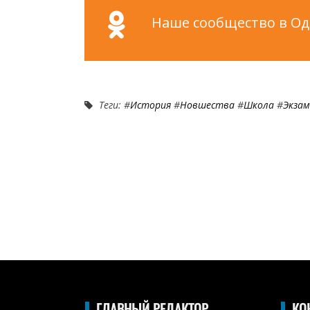
Наше сообщество в Одн
Теги: #
История
#
Новшества
#
Школа
#
Экза
ГЛАВНЫЙ РЕДАКТОР
КО