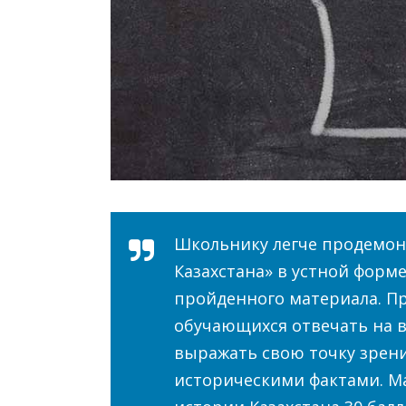
Школьнику легче продемон
Казахстана» в устной форме
пройденного материала. П
обучающихся отвечать на в
выражать свою точку зрени
историческими фактами. М