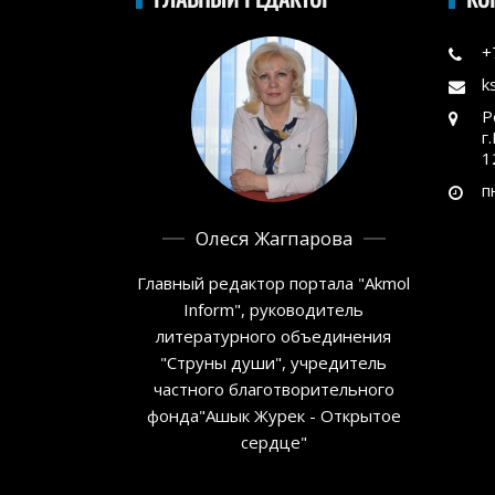
+
k
Р
г
1
п
Олеся Жагпарова
Главный редактор портала "Akmol
Inform", руководитель
литературного объединения
"Струны души", учредитель
частного благотворительного
фонда"Ашык Журек - Открытое
сердце"