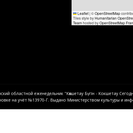
Leaflet
|
©
OpenStreetMap
contrib
Tiles style by
Humanitarian OpenStr
Team
hosted by
OpenStreetMap Fra
кий областной еженедельник "Көкшетау Бүгін - Кокшетау Сегодня"
овке на учёт №13970-Г. Выдано Министерством культуры и инфо