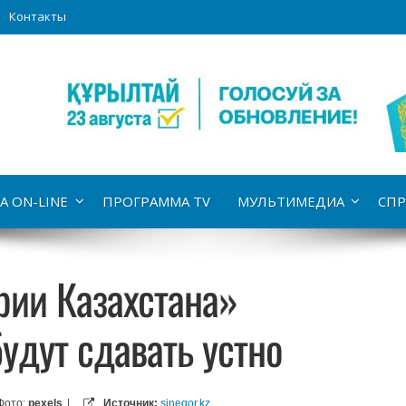
Контакты
А ON-LINE
ПРОГРАММА TV
МУЛЬТИМЕДИА
СПР
рии Казахстана»
удут сдавать устно
Фото:
pexels
|
Источник:
sinegor.kz