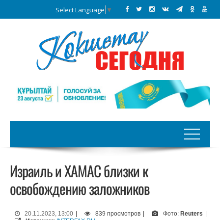
Select Language
▼
Израиль и ХАМАС близки к
освобождению заложников
20.11.2023, 13:00
|
839 просмотров
|
Фото:
Reuters
|