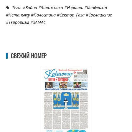
Теги: #
Война
#
Заложники
#
Израиль
#
Конфликт
#
Нетаньяху
#
Палестина
#
Сектор_Газа
#
Соглашение
#
Терроризм
#
ХАМАС
СВЕЖИЙ НОМЕР