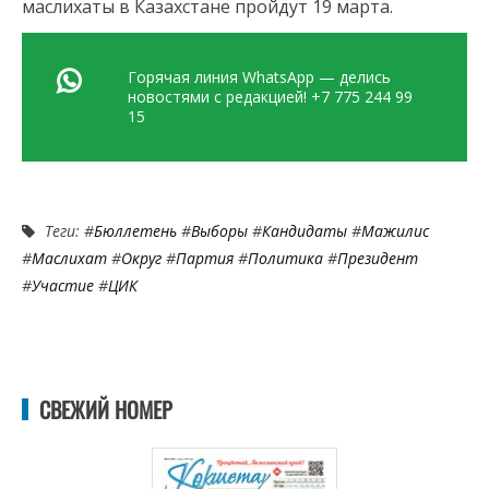
маслихаты в Казахстане пройдут 19 марта.
Горячая линия WhatsApp — делись
новостями с редакцией! +7 775 244 99
15
Теги: #
Бюллетень
#
Выборы
#
Кандидаты
#
Мажилис
#
Маслихат
#
Округ
#
Партия
#
Политика
#
Президент
#
Участие
#
ЦИК
СВЕЖИЙ НОМЕР