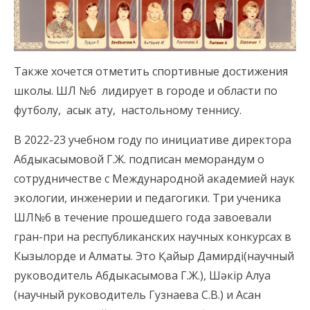
Также хочется отметить спортивные достижения
школы. ШЛ №6 лидирует в городе и области по
футболу, асык ату, настольному теннису.
В 2022-23 учебном году по инициативе директора
Абдыкасымовой Г.Ж. подписан меморандум о
сотрудничестве с Международной академией наук
экологии, инженерии и педагогики. Три ученика
ШЛ№6 в течение прошедшего года завоевали
гран-при на республиканских научных конкурсах в
Кызылорде и Алматы. Это Қайыр Дамирді(научный
руководитель Абдыкасымова Г.Ж.), Шәкір Алуа
(научный руководитель Гузнаева С.В.) и Асан