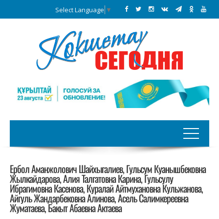
Select Language
▼
Ербол Аманжолович Шайхыгалиев, Гульсум Куанышбековна
Жылкайдарова, Алия Талгатовна Карина, Гульсулу
Ибрагимовна Касенова, Куралай Айтмухановна Кульжанова,
Айгуль Жандарбековна Алинова, Асель Салимкереевна
Жуматаева, Бакыт Абаевна Актаева