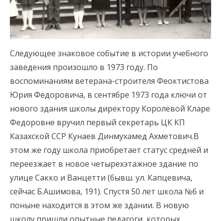
Следующее знаковое событие в истории учебного
заведения произошло в 1973 году. По
воспоминаниям ветерана-строителя Феоктистова
Юрия Федоровича, в сентябре 1973 года ключи от
нового здания школы директору Королевой Кларе
Федоровне вручил первый секретарь ЦК КП
Казахской ССР Кунаев Динмухамед Ахметович.В
этом же году школа приобретает статус средней и
переезжает в новое четырехэтажное здание по
улице Сакко и Ванцетти (бывш. ул. Капцевича,
сейчас Б.Ашимова, 191). Спустя 50 лет школа №6 и
поныне находится в этом же здании. В новую
школу пришли опытные педагоги, которых