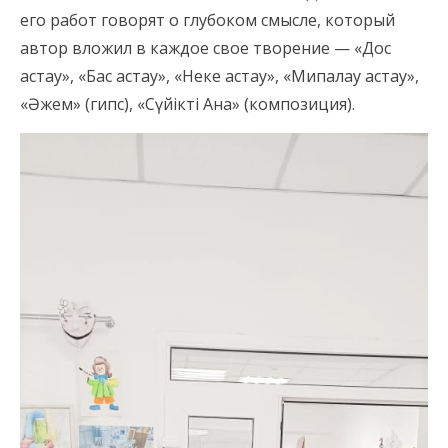
его работ говорят о глубоком смысле, который
автор вложил в каждое свое творение — «Дос
астау», «Бас астау», «Неке астау», «Мипалау астау»,
«Әжем» (гипс), «Сүйікті Ана» (композиция).