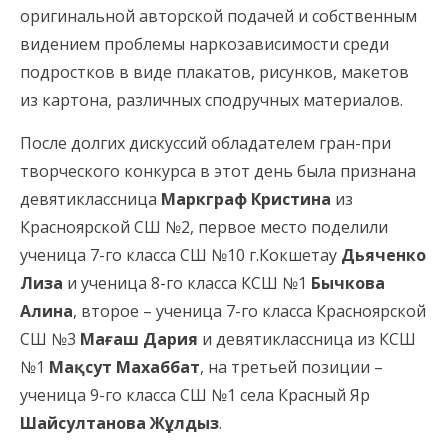
оригинальной авторской подачей и собственным
видением проблемы наркозависимости среди
подростков в виде плакатов, рисунков, макетов
из картона, различных сподручных материалов.
После долгих дискуссий обладателем гран-при
творческого конкурса в этот день была признана
девятиклассница
Маркграф Кристина
из
Красноярской СШ №2, первое место поделили
ученица 7-го класса СШ №10 г.Кокшетау
Дьяченко
Лиза
и ученица 8-го класса КСШ №1
Бычкова
Алина
, второе – ученица 7-го класса Красноярской
СШ №3
Мағаш Дария
и девятиклассница из КСШ
№1
Мақсут Махаббат
, на третьей позиции –
ученица 9-го класса СШ №1 села Красный Яр
Шайсултанова Жұлдыз
.