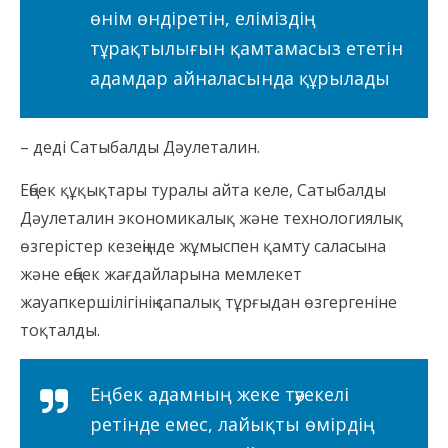
өнім өндіретін, еліміздің
тұрақтылығын қамтамасыз ететін
адамдар айналасында құрылады
– деді Сатыбалды Дәулеталин.
Еңбек құқықтары туралы айта келе, Сатыбалды
Дәулеталин экономикалық және технологиялық
өзгерістер кезеңінде жұмыспен қамту саласына
және еңбек жағдайларына мемлекет
жауапкершілігінің сапалық тұрғыдан өзгергеніне
тоқталды.
Еңбек адамның жеке тәуекелі
ретінде емес, лайықты өмірдің