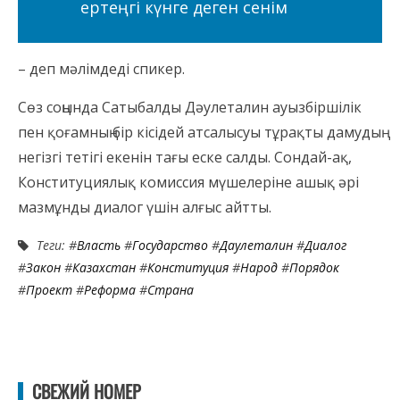
ертеңгі күнге деген сенім
– деп мәлімдеді спикер.
Сөз соңында Сатыбалды Дәулеталин ауызбіршілік
пен қоғамның бір кісідей атсалысуы тұрақты дамудың
негізгі тетігі екенін тағы еске салды. Сондай-ақ,
Конституциялық комиссия мүшелеріне ашық әрі
мазмұнды диалог үшін алғыс айтты.
Теги: #
Власть
#
Государство
#
Даулеталин
#
Диалог
#
Закон
#
Казахстан
#
Конституция
#
Народ
#
Порядок
#
Проект
#
Реформа
#
Страна
СВЕЖИЙ НОМЕР