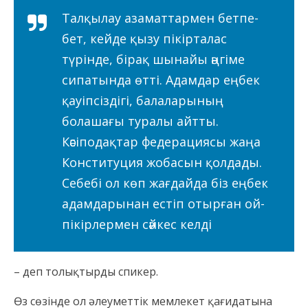
Талқылау азаматтармен бетпе-
бет, кейде қызу пікірталас
түрінде, бірақ шынайы әңгіме
сипатында өтті. Адамдар еңбек
қауіпсіздігі, балаларының
болашағы туралы айтты.
Кәсіподақтар федерациясы жаңа
Конституция жобасын қолдады.
Себебі ол көп жағдайда біз еңбек
адамдарынан естіп отырған ой-
пікірлермен сәйкес келді
– деп толықтырды спикер.
Өз сөзінде ол әлеуметтік мемлекет қағидатына