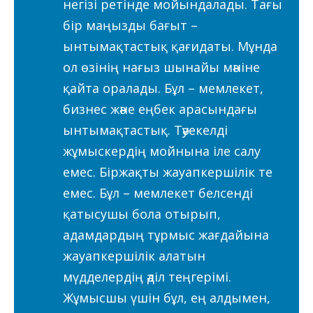
негізі ретінде мойындалады. Тағы
бір маңызды бағыт –
ынтымақтастық қағидаты. Мұнда
ол өзінің нағыз шынайы мәніне
қайта оралады. Бұл – мемлекет,
бизнес және еңбек арасындағы
ынтымақтастық. Тәуекелді
жұмыскердің мойнына іле салу
емес. Біржақты жауапкершілік те
емес. Бұл – мемлекет белсенді
қатысушы бола отырып,
адамдардың тұрмыс жағдайына
жауапкершілік алатын
мүдделердің әділ теңгерімі.
Жұмысшы үшін бұл, ең алдымен,