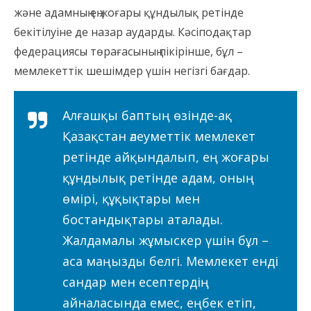
және адамның ең жоғары құндылық ретінде
бекітілуіне де назар аударды. Кәсіподақтар
федерациясы төрағасының пікірінше, бұл –
мемлекеттік шешімдер үшін негізгі бағдар.
Алғашқы баптың өзінде-ақ
Қазақстан әлеуметтік мемлекет
ретінде айқындалып, ең жоғары
құндылық ретінде адам, оның
өмірі, құқықтары мен
бостандықтары аталады.
Жалдамалы жұмыскер үшін бұл –
аса маңызды белгі. Мемлекет енді
сандар мен есептердің
айналасында емес, еңбек етіп,