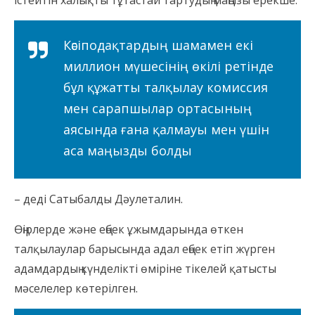
істейтін халықты тұтастай тартудың маңызы ерекше.
Кәсіподақтардың шамамен екі
миллион мүшесінің өкілі ретінде
бұл құжатты талқылау комиссия
мен сарапшылар ортасының
аясында ғана қалмауы мен үшін
аса маңызды болды
– деді Сатыбалды Дәулеталин.
Өңірлерде және еңбек ұжымдарында өткен
талқылаулар барысында адал еңбек етіп жүрген
адамдардың күнделікті өміріне тікелей қатысты
мәселелер көтерілген.