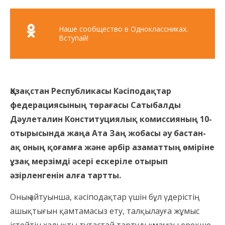
Наше сообщество в Одноклассниках.
Вступай!
Қазақстан Республикасы Кәсіподақтар
федерациясының төрағасы Сатыбалды
Дәулеталин Конституциялық комиссияның 10-
отырысында жаңа Ата Заң жобасы әу бастан-
ақ оның қоғамға және әрбір азаматтың өміріне
ұзақ мерзімді әсері ескеріле отырып
әзірленгенін алға тартты.
Оның айтуынша, кәсіподақтар үшін бұл үдерістің
ашықтығын қамтамасыз ету, талқылауға жұмыс