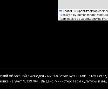
Leaflet
|
©
OpenStreetMap
contrib
Tiles style by
Humanitarian OpenStr
Team
hosted by
OpenStreetMap Fra
кий областной еженедельник "Көкшетау Бүгін - Кокшетау Сегодня"
овке на учёт №13970-Г. Выдано Министерством культуры и инфо