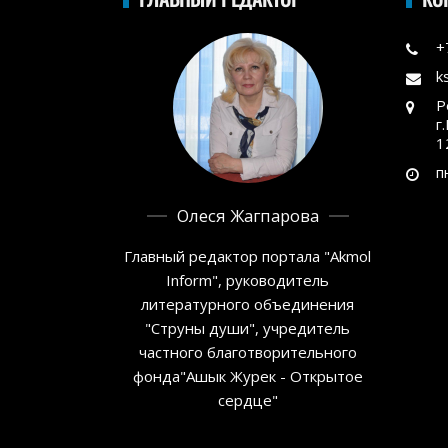
+
k
Р
г
1
п
Олеся Жагпарова
Главный редактор портала "Akmol
Inform", руководитель
литературного объединения
"Струны души", учредитель
частного благотворительного
фонда"Ашык Журек - Открытое
сердце"