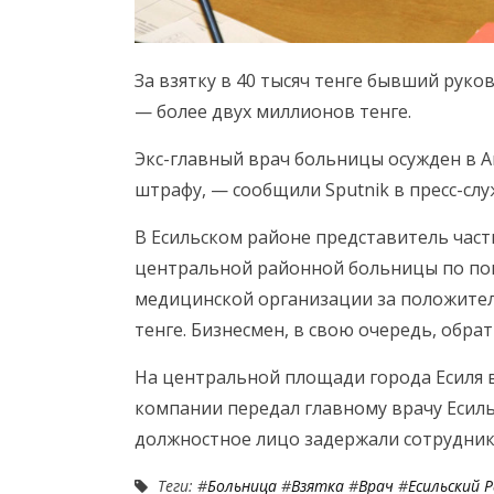
За взятку в 40 тысяч тенге бывший рук
— более двух миллионов тенге.
Экс-главный врач больницы осужден в А
штрафу, — сообщили Sputnik в пресс-слу
В Есильском районе представитель част
центральной районной больницы по пов
медицинской организации за положител
тенге. Бизнесмен, в свою очередь, обра
На центральной площади города Есиля 
компании передал главному врачу Есиль
должностное лицо задержали сотрудни
Теги: #
Больница
#
Взятка
#
Врач
#
Есильский 