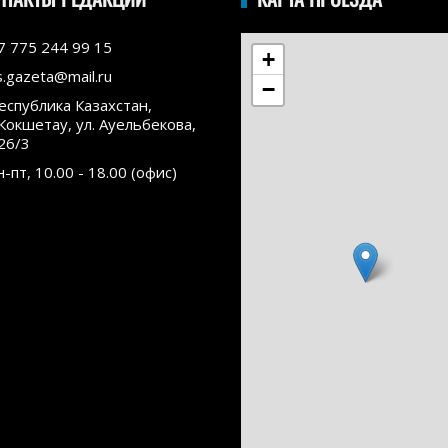
7 775 244 99 15
+
s.gazeta@mail.ru
−
еспублика Казахстан,
.Кокшетау, ул. Ауельбекова,
26/3
н-пт, 10.00 - 18.00 (офис)