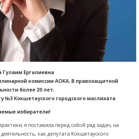
а Гулаим Ергалиевна
плинарной комиссии АОКА. В правозащитной
ьности более 20 лет.
гу №3 Кокшетауского городского маслихата
аемые избиратели!
рактики, я поставила перед собой ряд задач, на
деятельность, как депутата Кокшетауского