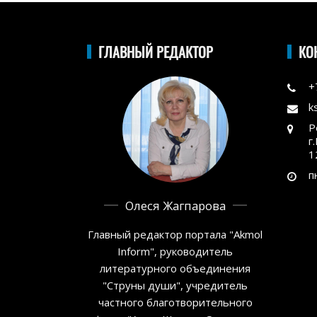
ГЛАВНЫЙ РЕДАКТОР
КО
+
k
Р
г
1
п
Олеся Жагпарова
Главный редактор портала "Akmol
Inform", руководитель
литературного объединения
"Струны души", учредитель
частного благотворительного