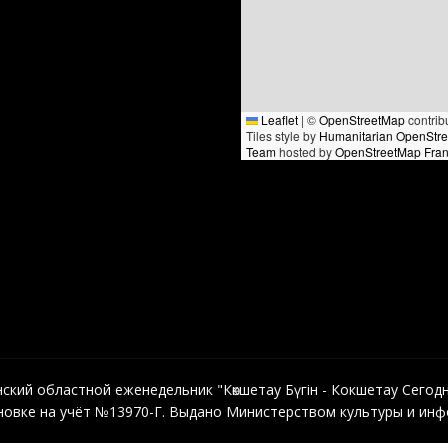
Leaflet
|
©
OpenStreetMap
contrib
Tiles style by
Humanitarian OpenStr
Team
hosted by
OpenStreetMap Fra
кий областной еженедельник "Көкшетау Бүгін - Кокшетау Сегодня"
овке на учёт №13970-Г. Выдано Министерством культуры и инфо