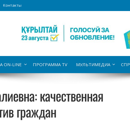
Контакты
А ON-LINE
ПРОГРАММА TV
МУЛЬТИМЕДИА
СПР
алиевна: качественная
тив граждан