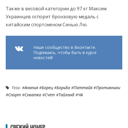
Также в весовой категории до 97 кг Максим
Украинцев оспорит бронзовую медаль с
китайским спортсменом Синью Лю.
Наше сообщество в Вконтакте.
Подпишись, чтобы быть в курсе
новостей!
Теги: #
Анапия
#
Борец
#
Борьба
#
Паттайя
#
Противники
#
Спорт
#
Схватка
#
Счёт
#
Тайланд
#
ЧА
СВЕЖИЙ НОМЕР