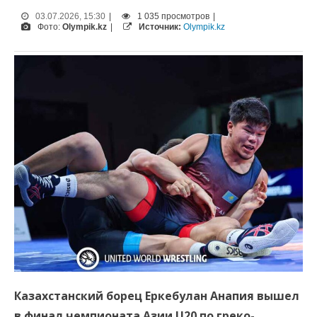
03.07.2026, 15:30
|
1 035 просмотров
|
Фото:
Olympik.kz
|
Источник:
Olympik.kz
Казахстанский борец Еркебулан Анапия вышел
в финал чемпионата Азии U20 по греко-