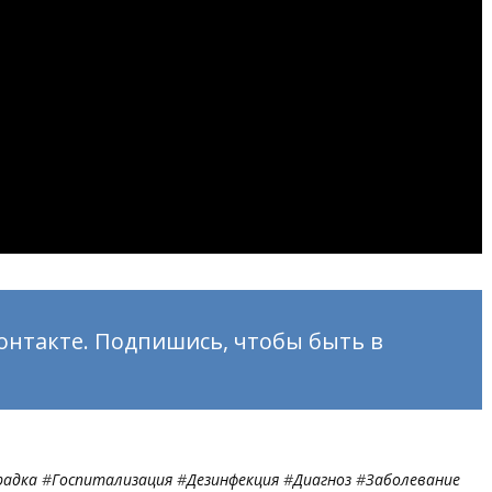
онтакте. Подпишись, чтобы быть в
радка
#
Госпитализация
#
Дезинфекция
#
Диагноз
#
Заболевание