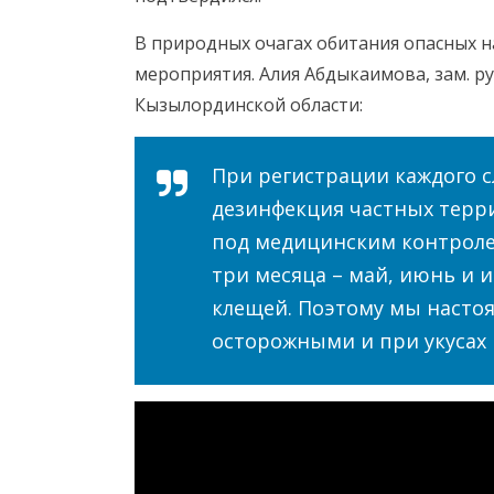
В природных очагах обитания опасных 
мероприятия. Алия Абдыкаимова, зам. 
Кызылординской области:
При регистрации каждого с
дезинфекция частных терри
под медицинским контролем
три месяца – май, июнь и 
клещей. Поэтому мы насто
осторожными и при укусах 