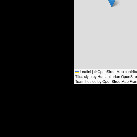
Leaflet
|
©
OpenStreetMap
contrib
Tiles style by
Humanitarian OpenStr
Team
hosted by
OpenStreetMap Fra