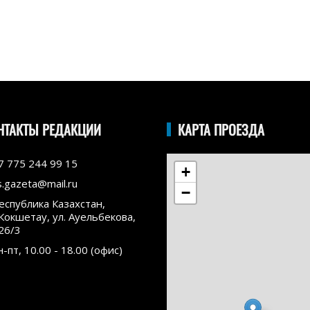
НТАКТЫ РЕДАКЦИИ
КАРТА ПРОЕЗДА
7 775 244 99 15
+
s.gazeta@mail.ru
−
еспублика Казахстан,
.Кокшетау, ул. Ауельбекова,
26/3
н-пт, 10.00 - 18.00 (офис)