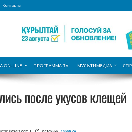
Контакты
А ON-LINE
ПРОГРАММА TV
МУЛЬТИМЕДИА
СПР
лись после укусов клещей
Фото:
Pexels.com
|
Источник:
Хабар 24