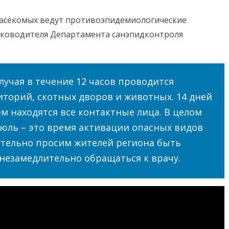
насекомых ведут противоэпидемиологические
руководителя Департамента санэпидконтроля
лучая в течение 12 часов проводится
торий, скотных дворов и животных. 14 дней
 находятся все контактные лица. В целом
июль – это время активации опасных видов
ятельно просим жителей региона быть
незамедлительно обращаться к врачу.