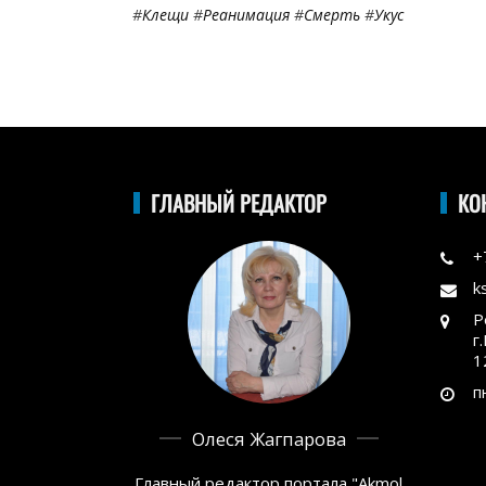
#
Клещи
#
Реанимация
#
Смерть
#
Укус
ГЛАВНЫЙ РЕДАКТОР
КО
+
k
Р
г
1
п
Олеся Жагпарова
Главный редактор портала "Akmol