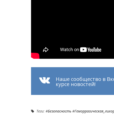
Наше сообщество в Вк
курсе новостей!
Теги: #
Безопасность
#
Геморрагическая_лихо