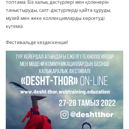
топтама. Біз халық дәстүрлері мен қолөнерін
таныстыруды, салт-дәстүрлерді қайта құруды,
музей мен жеке коллекцияларды көрсетуді
күтеміз.
⠀
Фестивальде кездескенше!