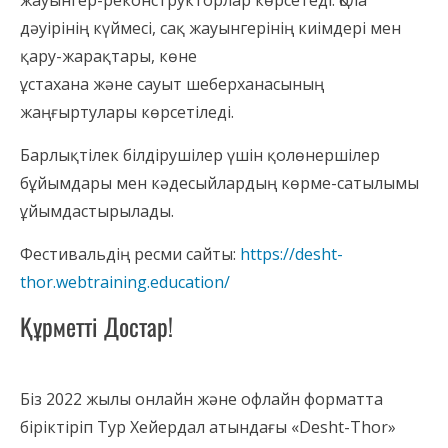
дәуірінің күймесі, сақ жауынгерінің киімдері мен
қару-жарақтары, көне
ұстахана және сауыт шеберханасының
жаңғыртулары көрсетіледі.
Барлықтілек білдірушілер үшін қолөнершілер
бұйымдары мен кәдесыйлардың көрме-сатылымы
ұйымдастырылады.
Фестивальдің ресми сайты:
https://desht-
thor.webtraining.education/
Құрметті Достар!
⠀
Біз 2022 жылы онлайн және офлайн форматта
біріктіріп Тур Хейердал атындағы «Desht-Thor»