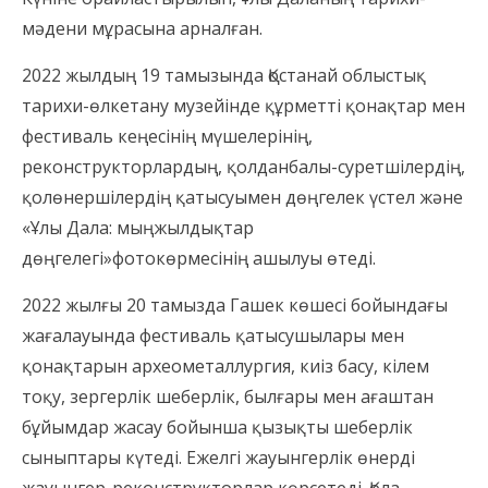
мәдени мұрасына арналған.
2022 жылдың 19 тамызында Қостанай облыстық
тарихи-өлкетану музейінде құрметті қонақтар мен
фестиваль кеңесінің мүшелерінің,
реконструкторлардың, қолданбалы-суретшілердің,
қолөнершілердің қатысуымен дөңгелек үстел және
«Ұлы Дала: мыңжылдықтар
дөңгелегі»фотокөрмесінің ашылуы өтеді.
2022 жылғы 20 тамызда Гашек көшесі бойындағы
жағалауында фестиваль қатысушылары мен
қонақтарын археометаллургия, киіз басу, кілем
тоқу, зергерлік шеберлік, былғары мен ағаштан
бұйымдар жасау бойынша қызықты шеберлік
сыныптары күтеді. Ежелгі жауынгерлік өнерді
жауынгер-реконструкторлар көрсетеді. Қола