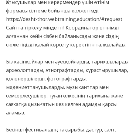
Қатысушылар мен көрермендер үшін өтінім
формасы сілтеме бойынша қолжетімді:
https://desht-thor.webtraining.education/#request
Сайтта тіркелу міндетті! Координатор өтінімді
алғаннан кейін сізбен байланысады және сіздің
сюжетіңізді қалай көрсету керектігін талқылайды.
⠀
Біз кәсіпқойлар мен әуесқойларды, тарихшыларды,
археологтарды, этнографтарды, құрастырушылар,
қолөнершілерді, фотографтарды,
мәдениеттанушыларды, музыканттар мен
семсерлесушілер, туған өлкесінің тарихына және
саяхатқа қызығатын кез келген адамды қарсы
аламыз.
⠀
Бесінші фестивальдің тақырыбы: дәстүр, салт,