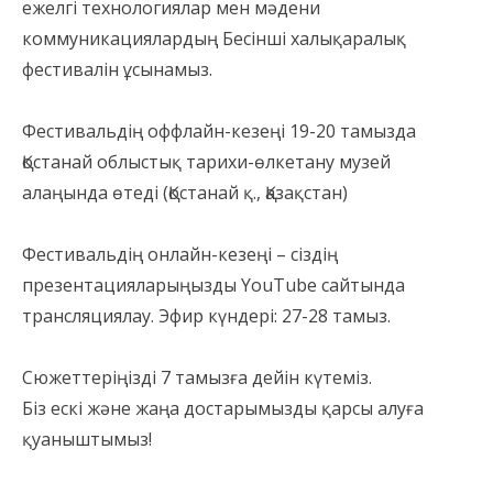
ежелгі технологиялар мен мәдени
коммуникациялардың Бесінші халықаралық
фестивалін ұсынамыз.
⠀
Фестивальдің оффлайн-кезеңі 19-20 тамызда
Қостанай облыстық тарихи-өлкетану музей
алаңында өтеді (Қостанай қ., Қазақстан)
⠀
Фестивальдің онлайн-кезеңі – сіздің
презентацияларыңызды YouTube сайтында
трансляциялау. Эфир күндері: 27-28 тамыз.
⠀
Сюжеттеріңізді 7 тамызға дейін күтеміз.
Біз ескі және жаңа достарымызды қарсы алуға
қуаныштымыз!
⠀