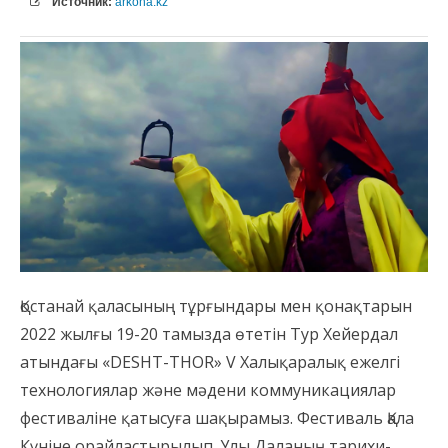
Источник:
arkona.kz
Қостанай қаласының тұрғындары мен қонақтарын
2022 жылғы 19-20 тамызда өтетін Тур Хейердал
атындағы «DESHT-THOR» V Халықаралық ежелгі
технологиялар және мәдени коммуникациялар
фестиваліне қатысуға шақырамыз. Фестиваль Қала
Күніне орайластырылып, Ұлы Даланың тарихи-