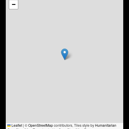
−
Leaflet
|
©
OpenStreetMap
contributors, Tiles style by
Humanitarian