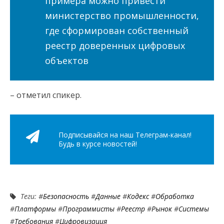
примера можно привести
министерство промышленности,
где сформирован собственный
реестр доверенных цифровых
объектов
– отметил спикер.
Подписывайся на наш Телеграм-канал!
Будь в курсе новостей!
Теги: #
Безопасность
#
Данные
#
Кодекс
#
Обработка
#
Платформы
#
Программисты
#
Реестр
#
Рынок
#
Системы
#
Требования
#
Цифровизация