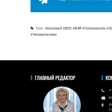
Теги: #
БолезньХ
#
ВОЗ
#
ВЭФ
#
Готовность
#
З
#
Человечество
ГЛАВНЫЙ РЕДАКТОР
КО
+
k
Р
г