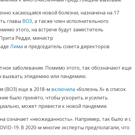
венно касающаяся новой болезни, назначена на 17
ять главы
ВОЗ
, а также член исполнительного
имо этого, на встрече будут заместитель
e Прита Редди, министр
даде
Лима
и председатель совета директоров
тное заболевание. Помимо этого, так обозначают еще
ен вызвать эпидемию или пандемию.
я (ВОЗ) еще в 2018-м
включила
«болезнь Х» в список
ие было принято, чтобы ускорить и усилить
циально, может привести к новой пандемии.
на означает «неожиданность». Например, так было и с
VID-19. В 2020-м многие эксперты предполагали, что