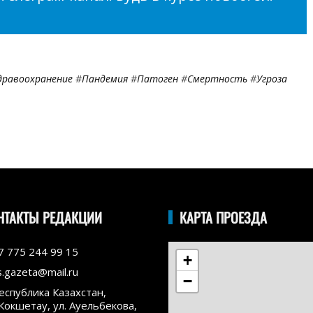
дравоохранение
#
Пандемия
#
Патоген
#
Смертность
#
Угроза
НТАКТЫ РЕДАКЦИИ
КАРТА ПРОЕЗДА
7 775 244 99 15
+
s.gazeta@mail.ru
−
еспублика Казахстан,
.Кокшетау, ул. Ауельбекова,