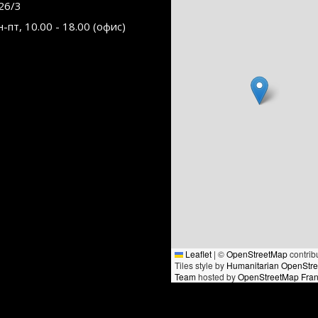
26/3
н-пт, 10.00 - 18.00 (офис)
Leaflet
|
©
OpenStreetMap
contrib
Tiles style by
Humanitarian OpenStr
Team
hosted by
OpenStreetMap Fra