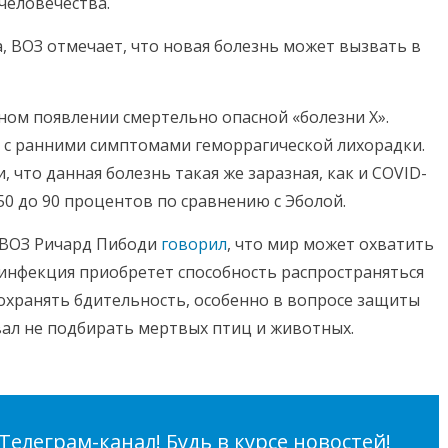
человечества.
а, ВОЗ отмечает, что новая болезнь может вызвать в
ом появлении смертельно опасной «болезни X».
 с ранними симптомами геморрагической лихорадки.
 что данная болезнь такая же заразная, как и COVID-
 50 до 90 процентов по сравнению с Эболой.
г ВОЗ Ричард Пибоди
говорил
, что мир может охватить
о инфекция приобретет способность распространяться
охранять бдительность, особенно в вопросе защиты
вал не подбирать мертвых птиц и животных.
елеграм-канал! Будь в курсе новостей!