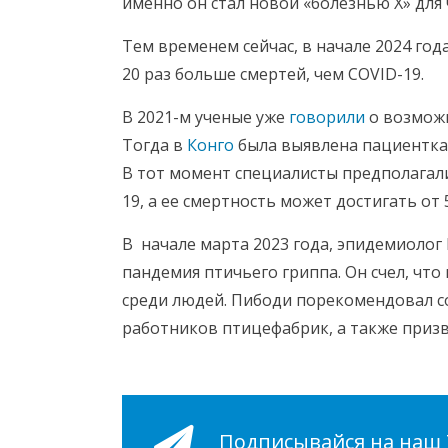
именно он стал новой «болезнью X» для 
Тем временем сейчас, в начале 2024 год
20 раз больше смертей, чем COVID-19.
В 2021-м ученые уже
говорили
о возможн
Тогда в
Конго
была выявлена пациентка
В тот момент специалисты предполагали,
19, а ее смертность может достигать от
В начале марта 2023 года, эпидемиоло
пандемия птичьего гриппа. Он счел, чт
среди людей. Пибоди порекомендовал с
работников птицефабрик, а также приз
Подписывайся на наш Т