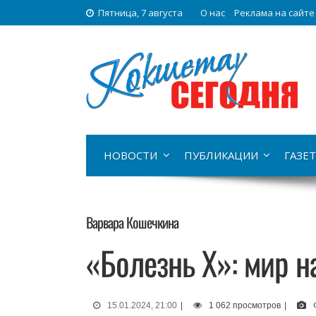
Пятница, 7 августа
О нас
Реклама на сайте
НОВОСТИ
ПУБЛИКАЦИИ
ГАЗЕТ
Варвара Кошечкина
«Болезнь Х»: мир н
15.01.2024, 21:00
|
1 062 просмотров
|