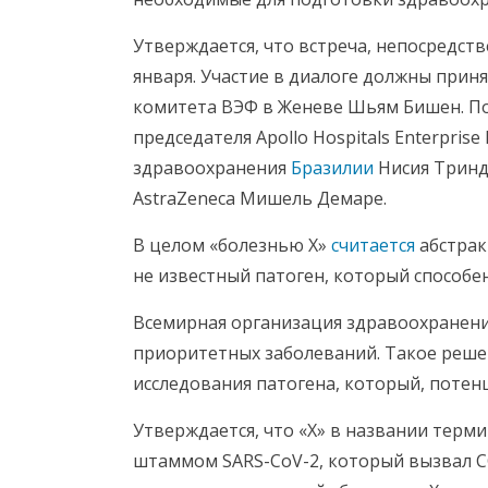
Утверждается, что встреча, непосредст
января. Участие в диалоге должны прин
комитета ВЭФ в Женеве Шьям Бишен. Пом
председателя Apollo Hospitals Enterpris
здравоохранения
Бразилии
Нисия Трин
AstraZeneca Мишель Демаре.
В целом «болезнью X»
считается
абстрак
не известный патоген, который способ
Всемирная организация здравоохранени
приоритетных заболеваний. Такое решен
исследования патогена, который, потен
Утверждается, что «Х» в названии терми
штаммом SARS-CoV-2, который вызвал CO