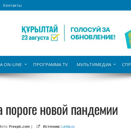
Контакты
А ON-LINE
ПРОГРАММА TV
МУЛЬТИМЕДИА
СПР
а пороге новой пандемии
Фото:
Freepic.com
|
Источник:
Lenta.ru