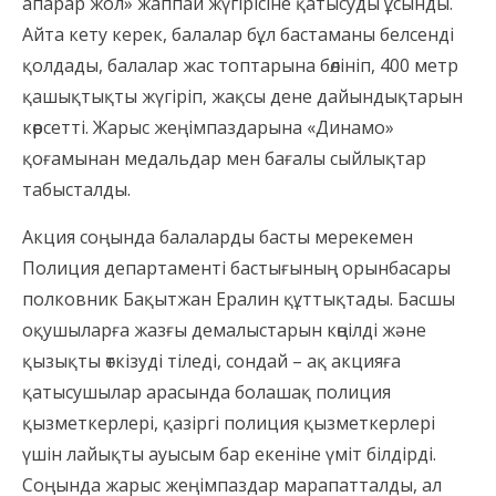
апарар жол» жаппай жүгірісіне қатысуды ұсынды.
Айта кету керек, балалар бұл бастаманы белсенді
қолдады, балалар жас топтарына бөлініп, 400 метр
қашықтықты жүгіріп, жақсы дене дайындықтарын
көрсетті. Жарыс жеңімпаздарына «Динамо»
қоғамынан медальдар мен бағалы сыйлықтар
табысталды.
Акция соңында балаларды басты мерекемен
Полиция департаменті бастығының орынбасары
полковник Бақытжан Ералин құттықтады. Басшы
оқушыларға жазғы демалыстарын көңілді және
қызықты өткізуді тіледі, сондай – ақ акцияға
қатысушылар арасында болашақ полиция
қызметкерлері, қазіргі полиция қызметкерлері
үшін лайықты ауысым бар екеніне үміт білдірді.
Соңында жарыс жеңімпаздар марапатталды, ал