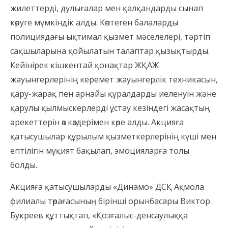
жилеттерді, дулығалар мен қалқандарды сынап
көруге мүмкіндік алды. Көптеген балаларды
полициядағы ықтимал қызмет мәселелері, тәртіп
сақшыларына қойылатын талаптар қызықтырды.
Кейінірек кішкентай қонақтар ЖҚАЖ
жауынгерлерінің керемет жауынгерлік техникасын,
қару-жарақ пен арнайы құралдарды иеленуін және
қарулы қылмыскерлерді ұстау кезіндегі жасақтың
әрекеттерін өз көздерімен көре алды. Акцияға
қатысушылар құрылым қызметкерлерінің күші мен
ептілігін мұқият бақылап, эмоцияларға толы
болды.
Акцияға қатысушыларды «Динамо» ДСҚ Ақмола
филиалы төрағасының бірінші орынбасары Виктор
Букреев құттықтап, «Қозғалыс-денсаулыққа