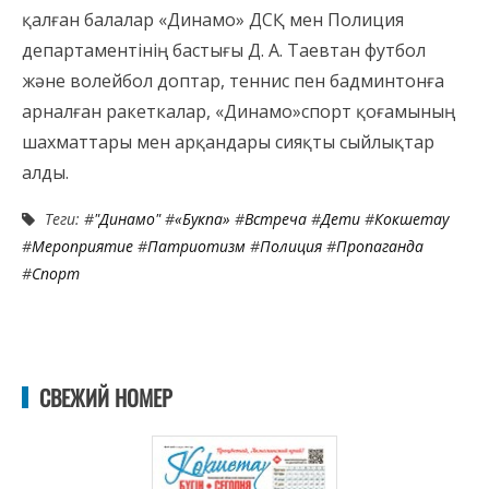
қалған балалар «Динамо» ДСҚ мен Полиция
департаментінің бастығы Д. А. Таевтан футбол
және волейбол доптар, теннис пен бадминтонға
арналған ракеткалар, «Динамо»спорт қоғамының
шахматтары мен арқандары сияқты сыйлықтар
алды.
Теги: #
"Динамо"
#
«Букпа»
#
Встреча
#
Дети
#
Кокшетау
#
Мероприятие
#
Патриотизм
#
Полиция
#
Пропаганда
#
Спорт
СВЕЖИЙ НОМЕР