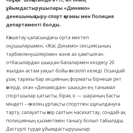
ұйымдастырушылары «Динамо»
денешынықтыру-спорт қоғамы мен Полиция
департаменті болды.
Көкшетау қаласындағы орта мектеп
оқушыларымен, «Жас Динамо» секциясының
тәрбиеленушілерімен және аз қамтылған
отбасылардан шыққан балалармен кездесу 20
жылдан астам уақыт бойы өткізіліп келеді. Осындай
ұзақ тарихы бар акцияның форматы бірнеше рет
өзгерді, оған «Динамодан» шыққан ең танымал
спортшылар қатысты, бірақ іс — шараның басты
міндеті – өскелең ұрпақты спортпен шұғылдануға
тарту, салауатты өмір салтын насихаттау, сондай-ақ
полицияның қызметімен танысу болып табылады.
Дәстүрлі түрде ұйымдастырушылар