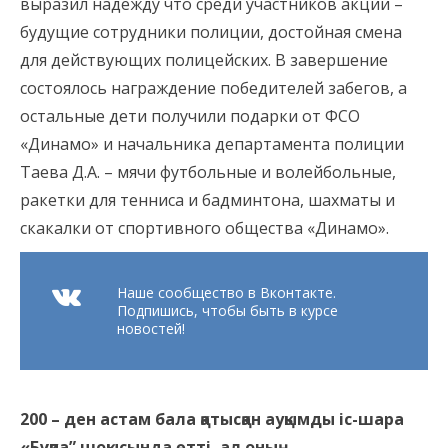
выразил надежду что среди участников акции –
будущие сотрудники полиции, достойная смена
для действующих полицейских. В завершение
состоялось награждение победителей забегов, а
остальные дети получили подарки от ФСО
«Динамо» и начальника департамента полиции
Таева Д.А. – мячи футбольные и волейбольные,
ракетки для тенниса и бадминтона, шахматы и
скакалки от спортивного общества «Динамо».
Наше сообщество в Вконтакте.
Подпишись, чтобы быть в курсе
новостей!
200 – ден астам бала қатысқан ауқымды іс-шара
«Бұқпа” шоқысында өтті, ал оның