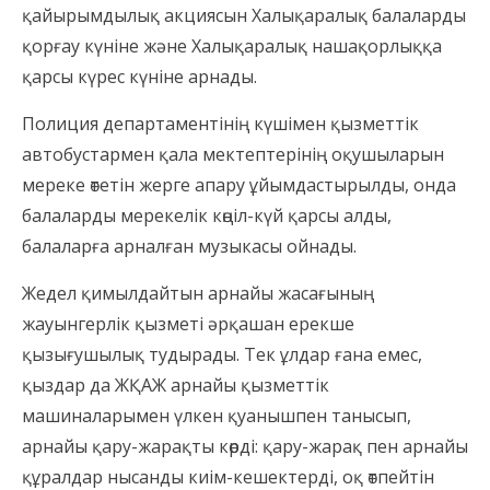
қайырымдылық акциясын Халықаралық балаларды
қорғау күніне және Халықаралық нашақорлыққа
қарсы күрес күніне арнады.
Полиция департаментінің күшімен қызметтік
автобустармен қала мектептерінің оқушыларын
мереке өтетін жерге апару ұйымдастырылды, онда
балаларды мерекелік көңіл-күй қарсы алды,
балаларға арналған музыкасы ойнады.
Жедел қимылдайтын арнайы жасағының
жауынгерлік қызметі әрқашан ерекше
қызығушылық тудырады. Тек ұлдар ғана емес,
қыздар да ЖҚАЖ арнайы қызметтік
машиналарымен үлкен қуанышпен танысып,
арнайы қару-жарақты көрді: қару-жарақ пен арнайы
құралдар нысанды киім-кешектерді, оқ өтпейтін