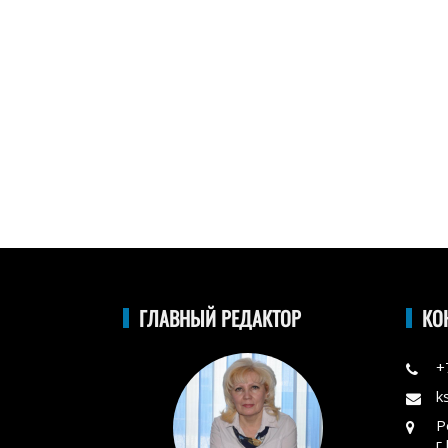
ГЛАВНЫЙ РЕДАКТОР
КО
+
k
Р
г