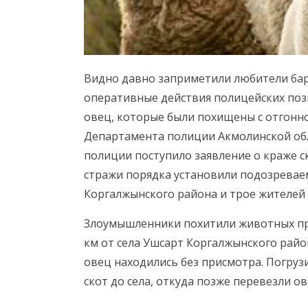
Видно давно заприметили любители бара
оперативные действия полицейских поз
овец, которые были похищены с отгонно
Департамента полиции Акмолинской обла
полиции поступило заявление о краже ск
стражи порядка установили подозревае
Коргалжынского района и трое жителей г
Злоумышленники похитили животных пря
км от села Ушсарт Коргалжынского райо
овец находились без присмотра. Погру
скот до села, откуда позже перевезли о