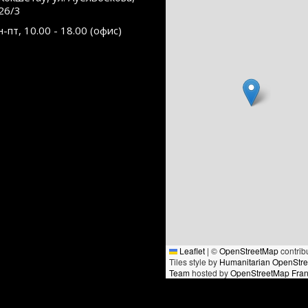
26/3
н-пт, 10.00 - 18.00 (офис)
Leaflet
|
©
OpenStreetMap
contrib
Tiles style by
Humanitarian OpenStr
Team
hosted by
OpenStreetMap Fra