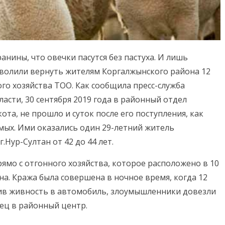
нины, что овечки пасутся без пастуха. И лишь
волили вернуть жителям Коргалжынского района 12
го хозяйства ТОО. Как сообщила пресс-служба
сти, 30 сентября 2019 года в районный отдел
ота, не прошло и суток после его поступления, как
мых. Ими оказались один 29-летний житель
.Нур-Султан от 42 до 44 лет.
мо с отгонного хозяйства, которое расположено в 10
на. Кража была совершена в ночное время, когда 12
зив живность в автомобиль, злоумышленники довезли
вец в районный центр.