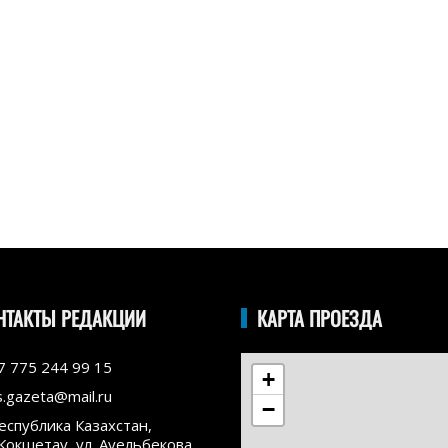
НТАКТЫ РЕДАКЦИИ
КАРТА ПРОЕЗДА
7 775 244 99 15
+
s.gazeta@mail.ru
−
еспублика Казахстан,
.Кокшетау, ул. Ауельбекова,