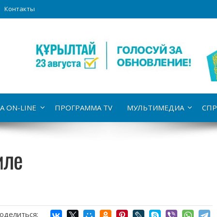
Контакты
А ON-LINE
ПРОГРАММА TV
МУЛЬТИМЕДИА
СПР
иле
оделиться: