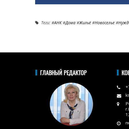
Теги: #
АНК
#
Дома
#
Жильё
#
Новоселье
#
Нужд
ГЛАВНЫЙ РЕДАКТОР
КО
+
k
Р
г
1
п