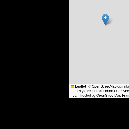
Leaflet
|
©
OpenStreetMap
contrib
Tiles style by
Humanitarian OpenStr
Team
hosted by
OpenStreetMap Fra