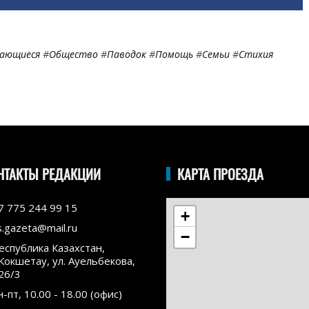
ающиеся
#
Общество
#
Паводок
#
Помощь
#
Семьи
#
Стихия
НТАКТЫ РЕДАКЦИИ
КАРТА ПРОЕЗДА
7 775 244 99 15
+
s.gazeta@mail.ru
−
еспублика Казахстан,
.Кокшетау, ул. Ауельбекова,
26/3
н-пт, 10.00 - 18.00 (офис)