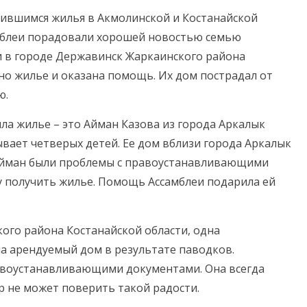
ившимся жилья в Акмолинской и Костанайской
мблеи порадовали хорошей новостью семью
и в городе Державинск Жаркаинского района
но жилье и оказана помощь. Их дом пострадал от
ю.
а жилье – это Айман Казова из города Аркалык
ывает четверых детей. Ее дом вблизи города Аркалык
 Айман были проблемы с правоустанавливающими
у получить жилье. Помощь Ассамблеи подарила ей
кого района Костанайской области, одна
а арендуемый дом в результате паводков.
равоустанавливающими документами. Она всегда
р не может поверить такой радости.