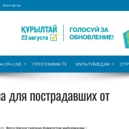
Контакты
А ON-LINE
ПРОГРАММА TV
МУЛЬТИМЕДИА
СПР
а для пострадавших от
то:
Фото предоставлено Комитетом информации
|