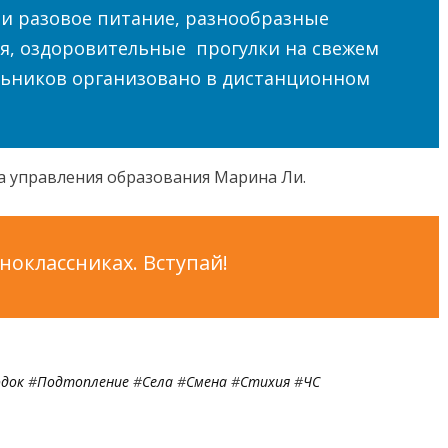
ти разовое питание, разнообразные
, оздоровительные прогулки на свежем
ольников организовано в дистанционном
а управления образования Марина Ли.
оклассниках. Вступай!
док
#
Подтопление
#
Села
#
Смена
#
Стихия
#
ЧС