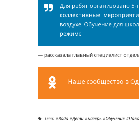
Для ребят организовано 5-
коллективные мероприятия
воздухе. Обучение для шк
режиме
— рассказала главный специалист отдел
Наше сообщество в Одн
Теги: #
Вода
#
Дети
#
Лагерь
#
Обучение
#
Паво