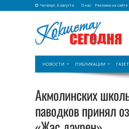
Четверг, 6 августа
О нас
Реклама на сайте
НОВОСТИ
ПУБЛИКАЦИИ
ГАЗЕТ
Акмолинских школь
паводков принял о
«Жас дәурен»