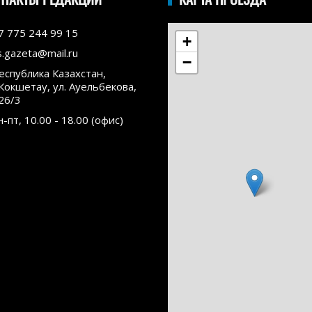
7 775 244 99 15
+
s.gazeta@mail.ru
−
еспублика Казахстан,
.Кокшетау, ул. Ауельбекова,
26/3
н-пт, 10.00 - 18.00 (офис)