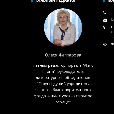
+
k
Р
г
1
п
Олеся Жагпарова
Главный редактор портала "Akmol
Inform", руководитель
литературного объединения
"Струны души", учредитель
частного благотворительного
фонда"Ашык Журек - Открытое
сердце"