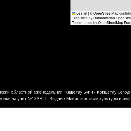
Leaflet
|
©
OpenStreetMap
contrib
Tiles style by
Humanitarian OpenStr
Team
hosted by
OpenStreetMap Fra
кий областной еженедельник "Көкшетау Бүгін - Кокшетау Сегодня"
овке на учёт №13970-Г. Выдано Министерством культуры и инфо