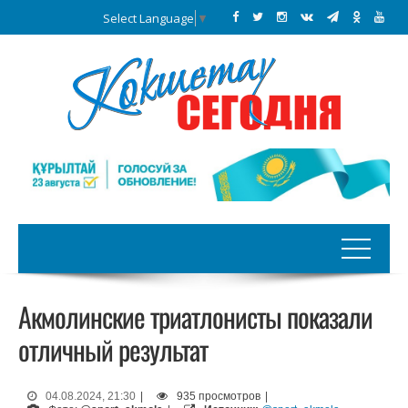
Select Language
▼
Акмолинские триатлонисты показали
отличный результат
04.08.2024, 21:30
|
935 просмотров
|