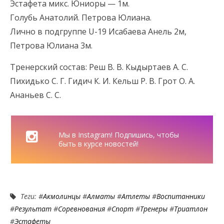
Эстафета микс. Юниоры — 1м.
Голубь Анатолий. Петрова Юлиана.
Лично в подгруппе U-19 Исабаева Анель 2м,
Петрова Юлиана 3м.
Тренерский состав: Реш В. В. Кыдыртаев А. С.
Пихидько С. Г. Гидич К. И. Кельш Р. В. Грот О. А.
Ананьев С. С.
Мы в Instagram! Подпишись, чтобы
быть в курсе новостей!
Теги: #
Акмолинцы
#
Алматы
#
Атлеты
#
Воспитанники
#
Результат
#
Соревнования
#
Спорт
#
Тренеры
#
Триатлон
#
Эстафеты