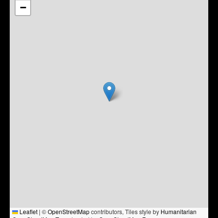
−
Leaflet
|
©
OpenStreetMap
contributors, Tiles style by
Humanitarian