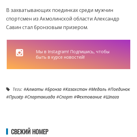
В захватывающих поединках среди мужчин
спортсмен из Акмолинской области Александр
Савин стал бронзовым призером.
Мы в Instagram! Подпишись, чтобы
быть в курсе новостей!
Теги: #
Алматы
#
Бронза
#
Казахстан
#
Медаль
#
Поединок
#
Призёр
#
Спартакиада
#
Спорт
#
Фехтование
#
Шпага
СВЕЖИЙ НОМЕР