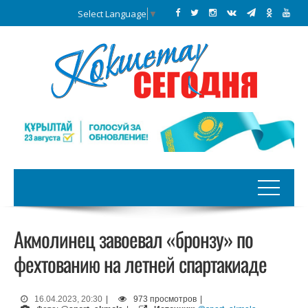
Select Language
▼
Акмолинец завоевал «бронзу» по
фехтованию на летней спартакиаде
16.04.2023, 20:30
|
973 просмотров
|