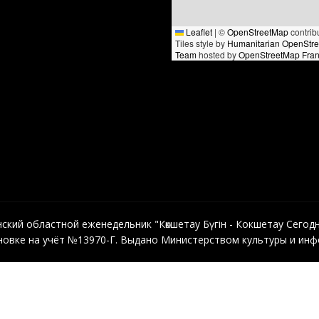
Leaflet
|
©
OpenStreetMap
contrib
Tiles style by
Humanitarian OpenStr
Team
hosted by
OpenStreetMap Fra
кий областной еженедельник "Көкшетау Бүгін - Кокшетау Сегодня"
овке на учёт №13970-Г. Выдано Министерством культуры и инфо