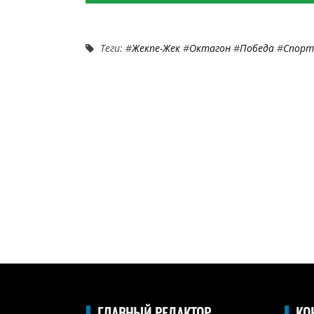
Теги: #
Жекпе-Жек
#
Октагон
#
Победа
#
Спорт
ГЛАВНЫЙ РЕДАКТОР
КО