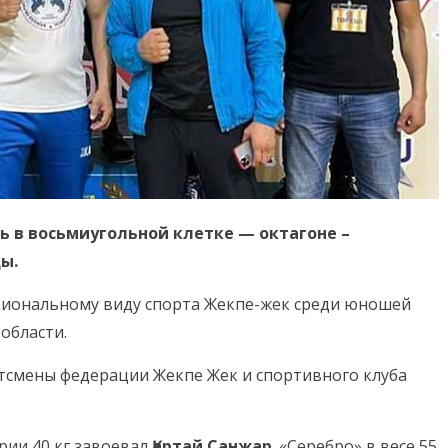
ь в восьмиугольной клетке — октагоне –
ы.
циональному виду спорта Жекпе-жек среди юношей
области.
тсмены федерации Жекпе Жек и спортивного клуба
ии 40 кг завоевал
Қартай Санжар
. «Серебро» в весе 55