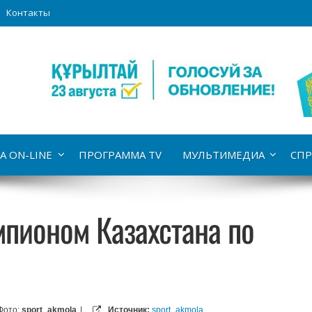
Контакты
А ON-LINE
ПРОГРАММА TV
МУЛЬТИМЕДИА
СПР
мпионом Казахстана по
Фото:
sport_akmola
|
Источник:
sport_akmola