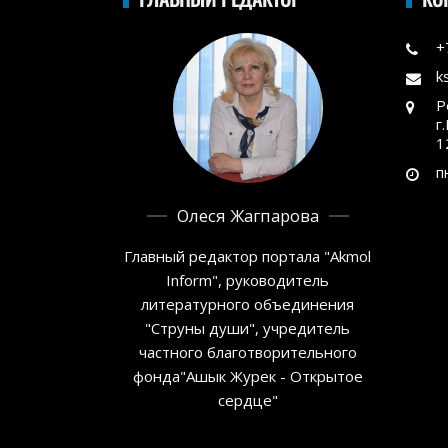
+
k
Р
г
1
п
Олеся Жагпарова
Главный редактор портала "Akmol
Inform", руководитель
литературного объединения
"Струны души", учредитель
частного благотворительного
фонда"Ашык Журек - Открытое
сердце"