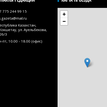
7 775 244 99 15
+
s.gazeta@mail.ru
−
еспублика Казахстан,
.Кокшетау, ул. Ауельбекова,
26/3
н-пт, 10.00 - 18.00 (офис)