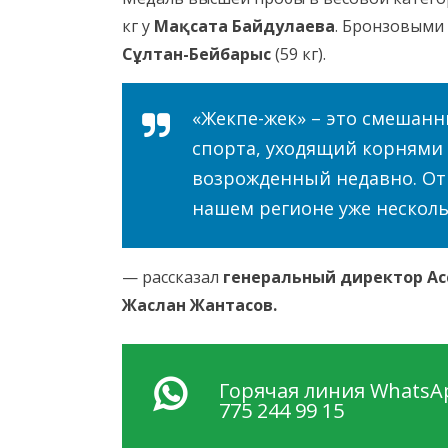
кг у
Мақсата Байдулаева
. Бронзовыми
Сұлтан-Бейбарыс
(59 кг).
«Жекпе-жек» – это смешан
спорта, уходящий корнями 
возрожденный недавно. Отр
нашем регионе уже нескол
— рассказал
генеральный директор Ас
Жаслан Жантасов.
Горячая линия WhatsAp
775 244 99 15