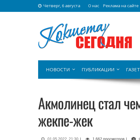
Четверг, 6 августа
О нас
Реклама на сайте
НОВОСТИ
ПУБЛИКАЦИИ
ГАЗЕТ
Акмолинец стал че
жекпе-жек
01.05.2022, 21:30
|
1 662 просмотров
|