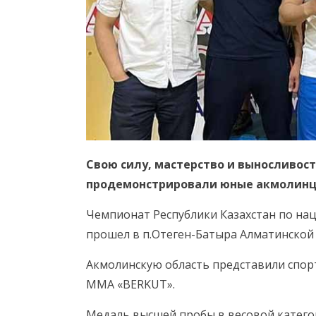
Свою силу, мастерство и выносливост
продемонстрировали юные акмолинц
Чемпионат Республики Казахстан по на
прошел в п.Отеген-Батыра Алматинской 
Акмолинскую область представили спор
ММА «BERKUT».
Медаль высшей пробы в весовой категор