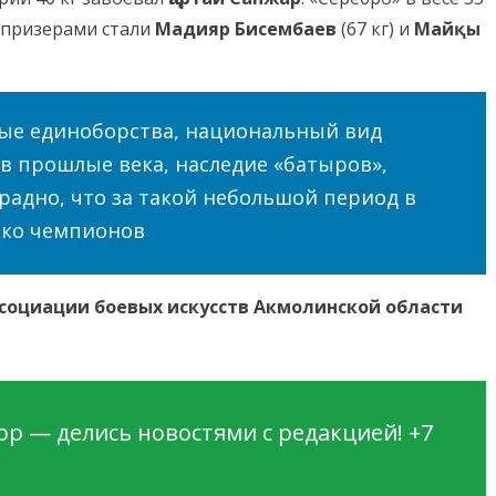
 призерами стали
Мадияр Бисембаев
(67 кг) и
Майқы
ные единоборства, национальный вид
в прошлые века, наследие «батыров»,
адно, что за такой небольшой период в
ько чемпионов
социации боевых искусств Акмолинской области
p — делись новостями с редакцией! +7