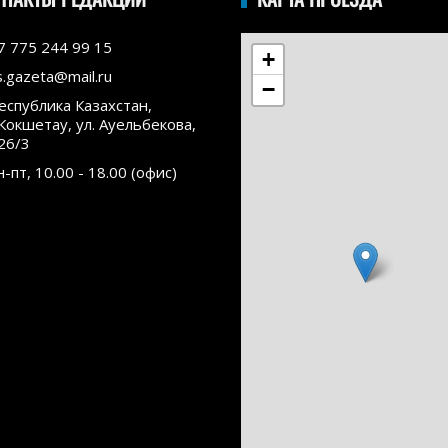
7 775 244 99 15
+
s.gazeta@mail.ru
−
еспублика Казахстан,
.Кокшетау, ул. Ауельбекова,
26/3
н-пт, 10.00 - 18.00 (офис)