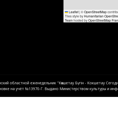
Leaflet
|
©
OpenStreetMap
contrib
Tiles style by
Humanitarian OpenStr
Team
hosted by
OpenStreetMap Fra
кий областной еженедельник "Көкшетау Бүгін - Кокшетау Сегодня"
овке на учёт №13970-Г. Выдано Министерством культуры и инфо