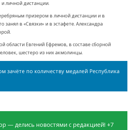
 и личной дистанции.
еребряным призером в личной дистанции и в
о занял в «Связки» и в эстафете. Александра
орой.
й области Евгений Ефремов, в составе сборной
еловек, шестеро из них акмолинцы.
м зачёте по количеству медалей Республика
p — делись новостями с редакцией! +7