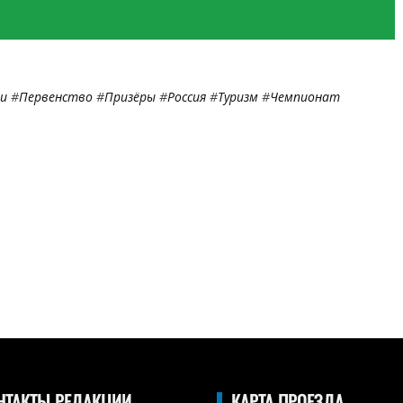
и
#
Первенство
#
Призёры
#
Россия
#
Туризм
#
Чемпионат
НТАКТЫ РЕДАКЦИИ
КАРТА ПРОЕЗДА