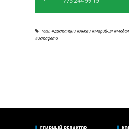
775 244 99 15
Теги: #
Дистанции
#
Лыжи
#
Марий-Эл
#
Медал
#
Эстафета
ГЛАВНЫЙ РЕДАКТОР
КО