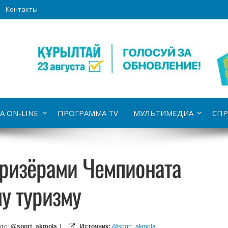
Контакты
А ON-LINE
ПРОГРАММА TV
МУЛЬТИМЕДИА
СПР
ризёрами Чемпионата
у туризму
то:
@sport_akmola
|
Источник:
@sport_akmola