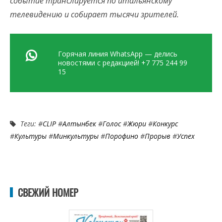
событие транслируется по итальянскому
телевидению и собирает тысячи зрителей.
Горячая линия WhatsApp — делись
новостями с редакцией! +7 775 244 99
15
Теги: #
CLIP
#
Алтынбек
#
Голос
#
Жюри
#
Конкурс
#
Культуры
#
Минкультуры
#
Порофино
#
Прорыв
#
Успех
СВЕЖИЙ НОМЕР